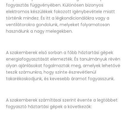
fogyasztás függvényében. Különösen bizonyos
elektromos készülékek fokozott igénybevétele miatt
történik mindez. És itt a légkondicionálókra vagy a
ventilátorokra gondolunk, melyeket folyamatosan
használunk a nagy melegekben.
A szakemberek első sorban a főbb háztartási gépek
energiafogyasztását elemezték. És tanulmányuk révén
olyan ajánlásokat fogalmaztak meg, amelyek lehetővé
teszik számunkra, hogy szinte észrevétlenül
takarékoskodjunk, és kevesebb áramot fogyasszunk.
A szakemberek számításai szerint évente a legtöbbet
fogyasztó háztartási gépek a következők: