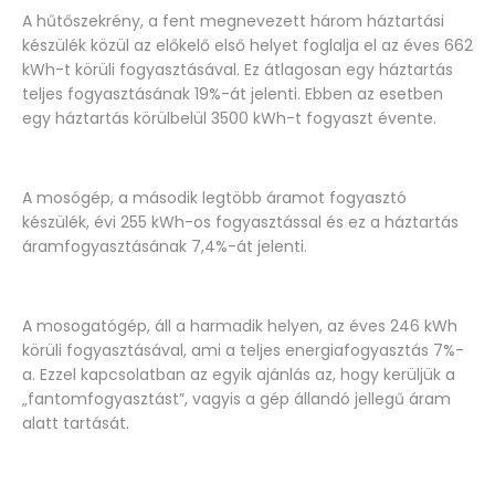
A hűtőszekrény, a fent megnevezett három háztartási
készülék közül az előkelő első helyet foglalja el az éves 662
kWh-t körüli fogyasztásával. Ez átlagosan egy háztartás
teljes fogyasztásának 19%-át jelenti. Ebben az esetben
egy háztartás körülbelül 3500 kWh-t fogyaszt évente.
A mosógép, a második legtöbb áramot fogyasztó
készülék, évi 255 kWh-os fogyasztással és ez a háztartás
áramfogyasztásának 7,4%-át jelenti.
A mosogatógép, áll a harmadik helyen, az éves 246 kWh
körüli fogyasztásával, ami a teljes energiafogyasztás 7%-
a. Ezzel kapcsolatban az egyik ajánlás az, hogy kerüljük a
„fantomfogyasztást”, vagyis a gép állandó jellegű áram
alatt tartását.