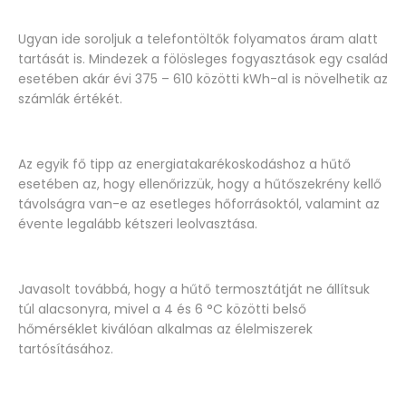
Ugyan ide soroljuk a telefontöltők folyamatos áram alatt
tartását is. Mindezek a fölösleges fogyasztások egy család
esetében akár évi 375 – 610 közötti kWh-al is növelhetik az
számlák értékét.
Az egyik fő tipp az energiatakarékoskodáshoz a hűtő
esetében az, hogy ellenőrizzük, hogy a hűtőszekrény kellő
távolságra van-e az esetleges hőforrásoktól, valamint az
évente legalább kétszeri leolvasztása.
Javasolt továbbá, hogy a hűtő termosztátját ne állítsuk
túl alacsonyra, mivel a 4 és 6 °C közötti belső
hőmérséklet kiválóan alkalmas az élelmiszerek
tartósításához.