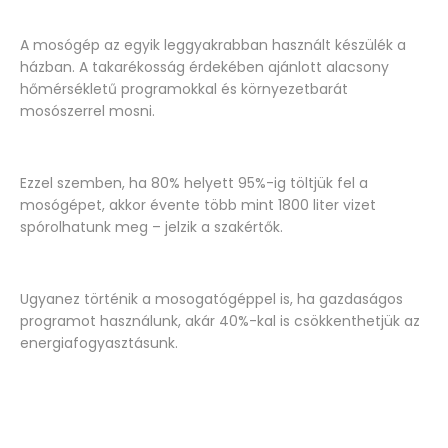
A mosógép az egyik leggyakrabban használt készülék a
házban. A takarékosság érdekében ajánlott alacsony
hőmérsékletű programokkal és környezetbarát
mosószerrel mosni.
Ezzel szemben, ha 80% helyett 95%-ig töltjük fel a
mosógépet, akkor évente több mint 1800 liter vizet
spórolhatunk meg – jelzik a szakértők.
Ugyanez történik a mosogatógéppel is, ha gazdaságos
programot használunk, akár 40%-kal is csökkenthetjük az
energiafogyasztásunk.