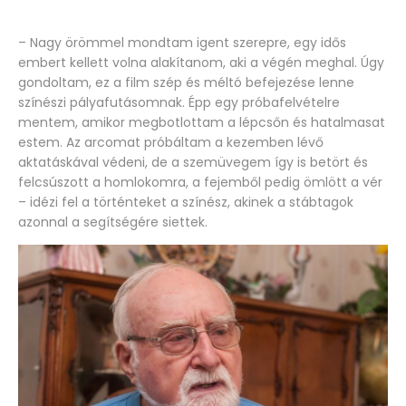
– Nagy örömmel mondtam igent szerepre, egy idős
embert kellett volna alakítanom, aki a végén meghal. Úgy
gondoltam, ez a film szép és méltó befejezése lenne
színészi pályafutásomnak. Épp egy próbafelvételre
mentem, amikor megbotlottam a lépcsőn és hatalmasat
estem. Az arcomat próbáltam a kezemben lévő
aktatáskával védeni, de a szemüvegem így is betört és
felcsúszott a homlokomra, a fejemből pedig ömlött a vér
– idézi fel a történteket a színész, akinek a stábtagok
azonnal a segítségére siettek.