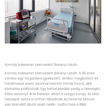
Komoly balesetet szenvedett Baranyi László.
Komoly balesetet szenvedett Baranyi László. A 95 éves
színész egy forgatásra igyekezett, amikor megbotlott és
hatalmasat esett. Azonnal mentőt hívtak hozzá, akik
kórházba szállították. Egy héttel később pedig a feleségét,
Klára asszonyt érte baleset: eltört a szegycsontja. Az idős
házaspár azóta is otthon lábadozik, és hetente kétszer
egy kirendelt ápoló segít nekik- tudta meg a Blikk.