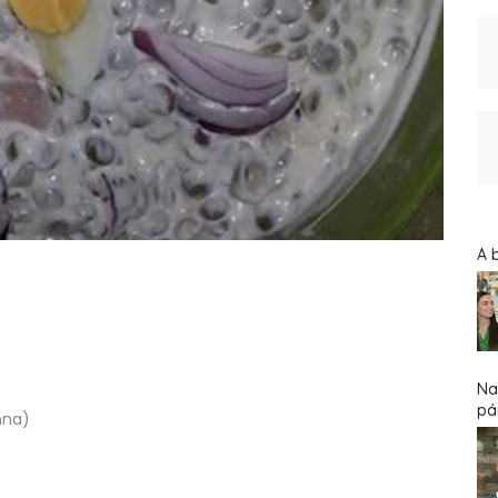
A 
Na
pár
nna)