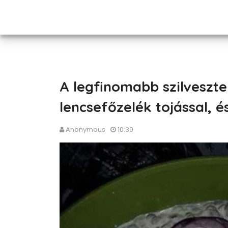
A legfinomabb szilveszte
lencsefőzelék tojással, és
Anonymous
10:39