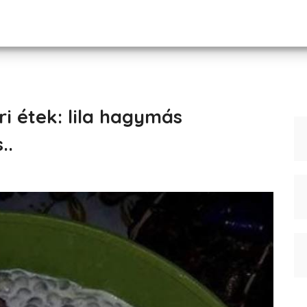
ri étek: lila hagymás
..