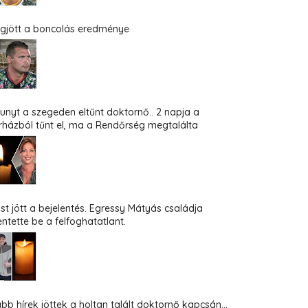
gjött a boncolás eredménye
hunyt a szegeden eltűnt doktornő.. 2 napja a
rházból tűnt el, ma a Rendőrség megtalálta
st jött a bejelentés. Egressy Mátyás családja
entette be a felfoghatatlant.
abb hírek jöttek a holtan talált doktornő kapcsán...