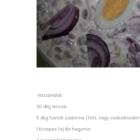
Hozzávalók:
30 dkg lencse
5 dkg füstölt szalonna (főtt, vagy császárszalo
1 közepes fej lila hagyma