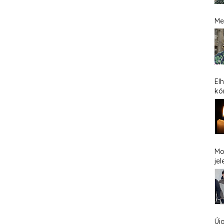
Me
El
kó
Mo
jel
Új