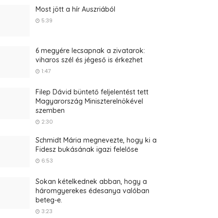
Most jött a hír Auszriából
5:39
6 megyére lecsapnak a zivatarok:
viharos szél és jégeső is érkezhet
1:47
Filep Dávid büntető feljelentést tett
Magyarország Miniszterelnökével
szemben
2:30
Schmidt Mária megnevezte, hogy ki a
Fidesz bukásának igazi felelőse
6:53
Sokan kételkednek abban, hogy a
háromgyerekes édesanya valóban
beteg-e.
3:23