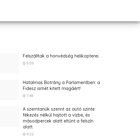
Felszálltak a honvédség helikopterei.
5:05
Hatalmas Botrány a Parlamentben: a
Fidesz ismét kitett magáért!
7:48
A szemtanúk szerint az autó szinte
fékezés nélkül hajtott a vízbe, és
másodpercek alatt eltűnt a felszín
alatt.
8:22