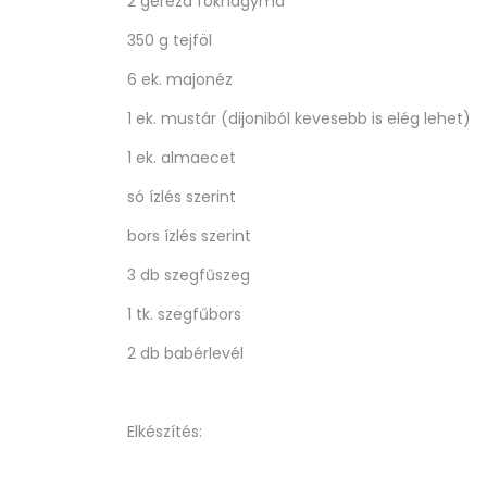
2 gerezd fokhagyma
350 g tejföl
6 ek. majonéz
1 ek. mustár (dijoniból kevesebb is elég lehet)
1 ek. almaecet
só ízlés szerint
bors ízlés szerint
3 db szegfűszeg
1 tk. szegfűbors
2 db babérlevél
Elkészítés: