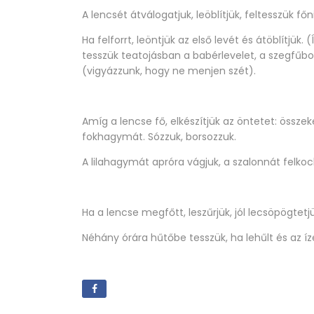
A lencsét átválogatjuk, leöblítjük, feltesszük fő
Ha felforrt, leöntjük az első levét és átöblítjük.
tesszük teatojásban a babérlevelet, a szegfűbo
(vigyázzunk, hogy ne menjen szét).
Amíg a lencse fő, elkészítjük az öntetet: összek
fokhagymát. Sózzuk, borsozzuk.
A lilahagymát apróra vágjuk, a szalonnát felkoc
Ha a lencse megfőtt, leszűrjük, jól lecsöpögtetj
Néhány órára hűtőbe tesszük, ha lehűlt és az íz