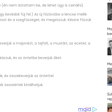
ni (én nem áztattam be, de lehet úgy is csinálni).
 (Így kevésbé fúj fel.) Az új főzővízbe a lencse mellé
rsot és a szegfűszeget, és megsózzuk. Készre főzzük
Mo
ke
everjük a majonézt, a tejfölt, a mustárt, az ecetet, a
kázzuk, és az öntetbe keverjük őket.
Me
ük, és összekeverjük az öntettel.
ek összeértek kínálhatjuk.
Sü
re