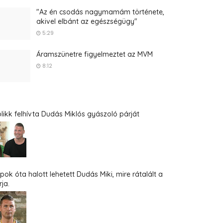
"Az én csodás nagymamám története,
akivel elbánt az egészségügy"
5:29
Áramszünetre figyelmeztet az MVM
8:12
blikk felhívta Dudás Miklós gyászoló párját
pok óta halott lehetett Dudás Miki, mire rátalált a
ja.