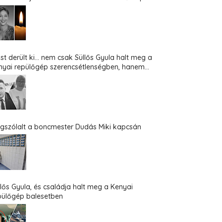
st derült ki... nem csak Süllős Gyula halt meg a
nyai repülőgép szerencsétlenségben, hanem...
gszólalt a boncmester Dudás Miki kapcsán
llős Gyula, és családja halt meg a Kenyai
pülőgép balesetben