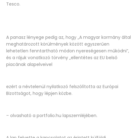
Tesco.
A panasz lényege pedig az, hogy „A magyar kormány által
meghatározott körülmények között egyszerűen
lehetetlen fenntartható módon nyereségesen működni”,
és a rájuk vonatkozó törvény „ellentétes az EU belső
piacának alapelveivel
ezért a névtelenül nyilatkozó felszólította az Európai
Bizottságot, hogy lépjen közbe.
– olvasható a portfolio.hu lapszemléjében.
A lap felvette a kapcsolatot az érintett külföldi