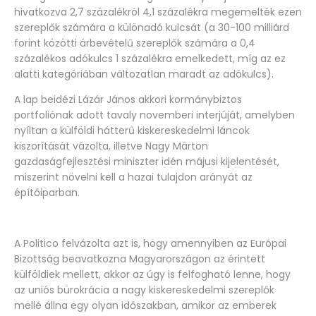
hivatkozva 2,7 százalékról 4,1 százalékra megemelték ezen
szereplők számára a különadó kulcsát (a 30-100 milliárd
forint közötti árbevételű szereplők számára a 0,4
százalékos adókulcs 1 százalékra emelkedett, míg az ez
alatti kategóriában változatlan maradt az adókulcs).
A lap beidézi Lázár János akkori kormánybiztos
portfoliónak adott tavaly novemberi interjúját, amelyben
nyíltan a külföldi hátterű kiskereskedelmi láncok
kiszorítását vázolta, illetve Nagy Márton
gazdaságfejlesztési miniszter idén májusi kijelentését,
miszerint növelni kell a hazai tulajdon arányát az
építőiparban.
A Politico felvázolta azt is, hogy amennyiben az Európai
Bizottság beavatkozna Magyarországon az érintett
külföldiek mellett, akkor az úgy is felfogható lenne, hogy
az uniós bürokrácia a nagy kiskereskedelmi szereplők
mellé állna egy olyan időszakban, amikor az emberek