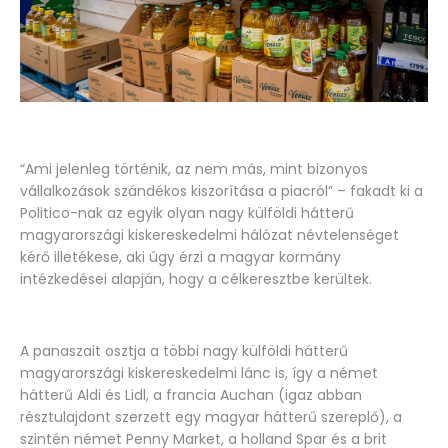
“Ami jelenleg történik, az nem más, mint bizonyos
vállalkozások szándékos kiszorítása a piacról” – fakadt ki a
Politico-nak az egyik olyan nagy külföldi hátterű
magyarországi kiskereskedelmi hálózat névtelenséget
kérő illetékese, aki úgy érzi a magyar kormány
intézkedései alapján, hogy a célkeresztbe kerültek.
A panaszait osztja a többi nagy külföldi hátterű
magyarországi kiskereskedelmi lánc is, így a német
hátterű Aldi és Lidl, a francia Auchan (igaz abban
résztulajdont szerzett egy magyar hátterű szereplő), a
szintén német Penny Market, a holland Spar és a brit