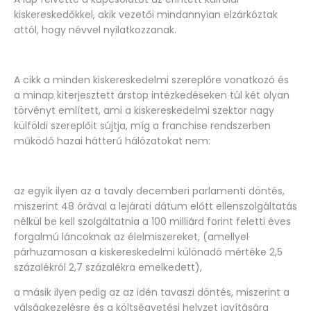
kiskereskedőkkel, akik vezetői mindannyian elzárkóztak
attól, hogy névvel nyilatkozzanak.
A cikk a minden kiskereskedelmi szereplőre vonatkozó és
a minap kiterjesztett árstop intézkedéseken túl két olyan
törvényt említett, ami a kiskereskedelmi szektor nagy
külföldi szereplőit sújtja, míg a franchise rendszerben
működő hazai hátterű hálózatokat nem:
az egyik ilyen az a tavaly decemberi parlamenti döntés,
miszerint 48 órával a lejárati dátum előtt ellenszolgáltatás
nélkül be kell szolgáltatnia a 100 milliárd forint feletti éves
forgalmú láncoknak az élelmiszereket, (amellyel
párhuzamosan a kiskereskedelmi különadó mértéke 2,5
százalékról 2,7 százalékra emelkedett),
a másik ilyen pedig az az idén tavaszi döntés, miszerint a
válságkezelésre és a költségvetési helyzet javítására