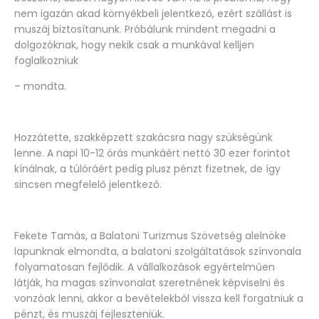
nem igazán akad környékbeli jelentkező, ezért szállást is
muszáj biztosítanunk. Próbálunk mindent megadni a
dolgozóknak, hogy nekik csak a munkával kelljen
foglalkozniuk
– mondta.
Hozzátette, szakképzett szakácsra nagy szükségünk
lenne. A napi 10-12 órás munkáért nettó 30 ezer forintot
kínálnak, a túlóráért pedig plusz pénzt fizetnek, de így
sincsen megfelelő jelentkező.
Fekete Tamás, a Balatoni Turizmus Szövetség alelnöke
lapunknak elmondta, a balatoni szolgáltatások színvonala
folyamatosan fejlődik. A vállalkozások egyértelműen
látják, ha magas színvonalat szeretnének képviselni és
vonzóak lenni, akkor a bevételekből vissza kell forgatniuk a
pénzt, és muszáj fejleszteniük.