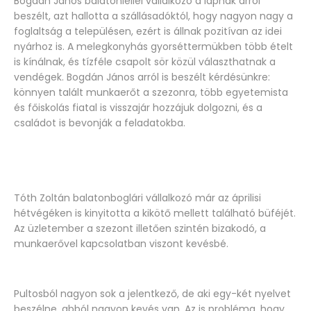
Bogdán János balatonlellei vállalkozó a lapnak arról
beszélt, azt hallotta a szállásadóktól, hogy nagyon nagy a
foglaltság a településen, ezért is állnak pozitívan az idei
nyárhoz is. A melegkonyhás gyorséttermükben több ételt
is kínálnak, és tízféle csapolt sör közül választhatnak a
vendégek. Bogdán János arról is beszélt kérdésünkre:
könnyen talált munkaerőt a szezonra, több egyetemista
és főiskolás fiatal is visszajár hozzájuk dolgozni, és a
családot is bevonják a feladatokba.
Tóth Zoltán balatonboglári vállalkozó már az áprilisi
hétvégéken is kinyitotta a kikötő mellett található büféjét.
Az üzletember a szezont illetően szintén bizakodó, a
munkaerővel kapcsolatban viszont kevésbé.
Pultosból nagyon sok a jelentkező, de aki egy-két nyelvet
beszélne, abból nagyon kevés van. Az is probléma, hogy