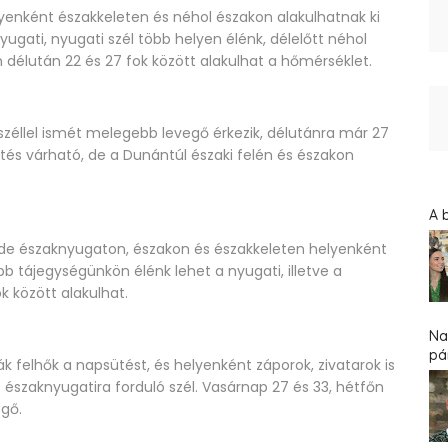
enként északkeleten és néhol északon alakulhatnak ki
yugati, nyugati szél több helyen élénk, délelőtt néhol
n délután 22 és 27 fok között alakulhat a hőmérséklet.
széllel ismét melegebb levegő érkezik, délutánra már 27
tés várható, de a Dunántúl északi felén és északon
A 
de északnyugaton, északon és északkeleten helyenként
öbb tájegységünkön élénk lehet a nyugati, illetve a
k között alakulhat.
Na
pár
felhők a napsütést, és helyenként záporok, zivatarok is
 északnyugatira forduló szél. Vasárnap 27 és 33, hétfőn
gő.