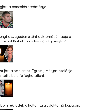
gjött a boncolás eredménye
hunyt a szegeden eltűnt doktornő.. 2 napja a
rházból tűnt el, ma a Rendőrség megtalálta
st jött a bejelentés. Egressy Mátyás családja
entette be a felfoghatatlant.
abb hírek jöttek a holtan talált doktornő kapcsán...