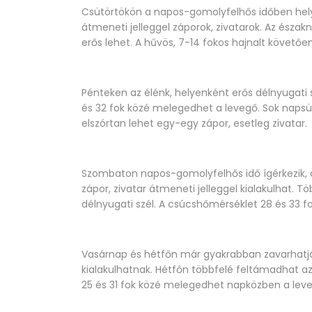
Csütörtökön a napos-gomolyfelhős időben hely
átmeneti jelleggel záporok, zivatarok. Az északn
erős lehet. A hűvös, 7-14 fokos hajnalt követőe
Pénteken az élénk, helyenként erős délnyugati 
és 32 fok közé melegedhet a levegő. Sok napsü
elszórtan lehet egy-egy zápor, esetleg zivatar.
Szombaton napos-gomolyfelhős idő ígérkezik, 
zápor, zivatar átmeneti jelleggel kialakulhat. T
délnyugati szél. A csúcshőmérséklet 28 és 33 fo
Vasárnap és hétfőn már gyakrabban zavarhatják 
kialakulhatnak. Hétfőn többfelé feltámadhat az
25 és 31 fok közé melegedhet napközben a leve