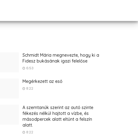
Schmidt Mária megnevezte, hogy ki a
Fidesz bukásának igazi felelőse
6:53
Megérkezett az eső
8:22
A szemtanúk szerint az autó szinte
fékezés nélkül hajtott a vízbe, és
másodpercek alatt eltűnt a felszín
alatt.
8:22