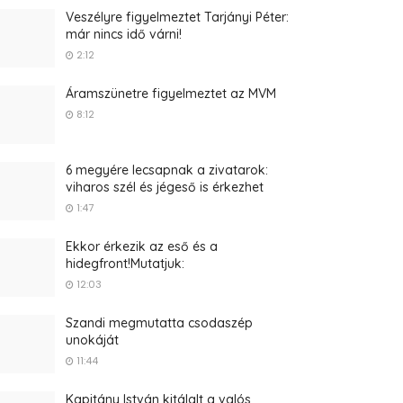
Veszélyre figyelmeztet Tarjányi Péter:
már nincs idő várni!
2:12
Áramszünetre figyelmeztet az MVM
8:12
6 megyére lecsapnak a zivatarok:
viharos szél és jégeső is érkezhet
1:47
Ekkor érkezik az eső és a
hidegfront!Mutatjuk:
12:03
Szandi megmutatta csodaszép
unokáját
11:44
Kapitány István kitálalt a valós