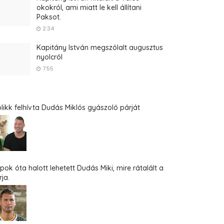
okokról, ami miatt le kell állítani
Paksot.
2:34
Kapitány István megszólalt augusztus
nyolcról
7:55
blikk felhívta Dudás Miklós gyászoló párját
pok óta halott lehetett Dudás Miki, mire rátalált a
ja.