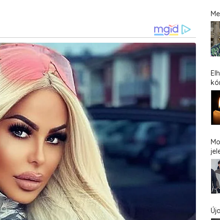
Me
El
kó
Mo
jel
Új