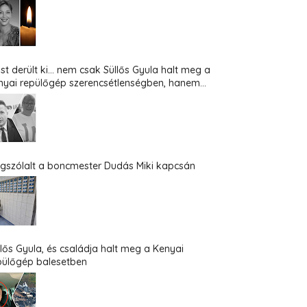
st derült ki... nem csak Süllős Gyula halt meg a
nyai repülőgép szerencsétlenségben, hanem...
gszólalt a boncmester Dudás Miki kapcsán
llős Gyula, és családja halt meg a Kenyai
pülőgép balesetben