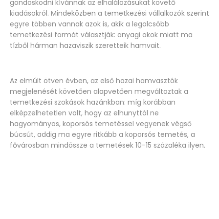
gondoskodni kívánnak az elhalálozásukat követő
kiadásokról. Mindeközben a temetkezési vállalkozók szerint
egyre többen vannak azok is, akik a legolcsóbb
temetkezési formát választják: anyagi okok miatt ma
tízből hárman hazaviszik szeretteik hamvait.
Az elmúlt ötven évben, az első hazai hamvasztók
megjelenését követően alapvetően megváltoztak a
temetkezési szokások hazánkban: míg korábban
elképzelhetetlen volt, hogy az elhunyttól ne
hagyományos, koporsós temetéssel vegyenek végső
búcsút, addig ma egyre ritkább a koporsós temetés, a
fővárosban mindössze a temetések 10-15 százaléka ilyen.