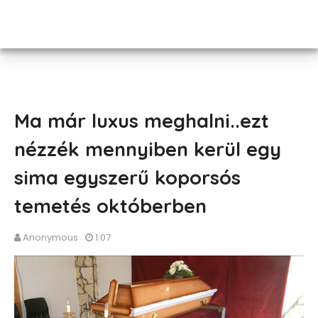
Ma már luxus meghalni..ezt
nézzék mennyiben kerül egy
sima egyszerű koporsós
temetés októberben
Anonymous
1:07