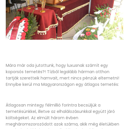
Mára már oda jutottunk, hogy luxusnak számít egy
koporsós temetés?! Tízből legalább hárman otthon
tartják szeretteik hamvait, mert nincs pénzük eltemetni!
Ennyibe kerül ma Magyarországon egy átlagos temetés:
Átlagosan mintegy félmillió forintra becsüljük a
temetésünkkel, illetve az elhalálozásunkkal együtt járó
költségeket. Az elmúlt három évben
megháromszorozódott azok száma, akik még életükben