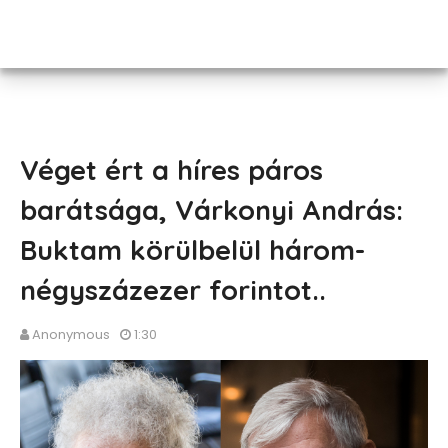
Véget ért a híres páros
barátsága, Várkonyi András:
Buktam körülbelül három-
négyszázezer forintot..
Anonymous
1:30