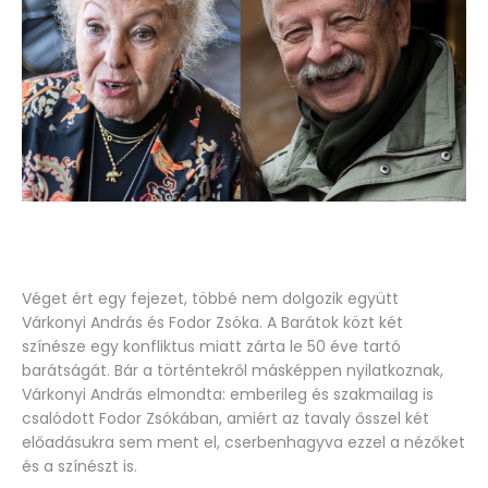
Véget ért egy fejezet, többé nem dolgozik együtt
Várkonyi András és Fodor Zsóka. A Barátok közt két
színésze egy konfliktus miatt zárta le 50 éve tartó
barátságát. Bár a történtekről másképpen nyilatkoznak,
Várkonyi András elmondta: emberileg és szakmailag is
csalódott Fodor Zsókában, amiért az tavaly ősszel két
előadásukra sem ment el, cserbenhagyva ezzel a nézőket
és a színészt is.