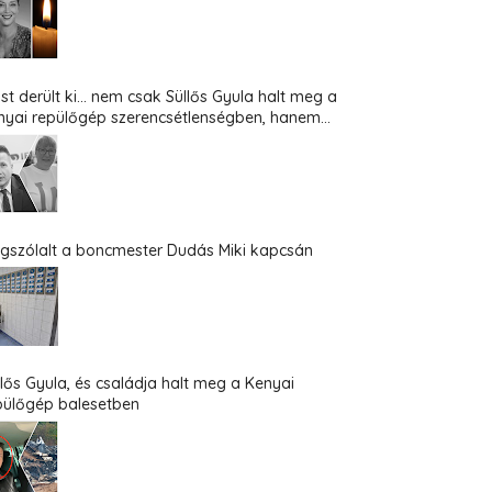
st derült ki... nem csak Süllős Gyula halt meg a
nyai repülőgép szerencsétlenségben, hanem...
gszólalt a boncmester Dudás Miki kapcsán
llős Gyula, és családja halt meg a Kenyai
pülőgép balesetben