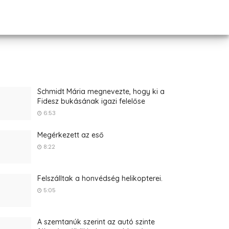
Schmidt Mária megnevezte, hogy ki a
Fidesz bukásának igazi felelőse
6:53
Megérkezett az eső
8:22
Felszálltak a honvédség helikopterei.
5:05
A szemtanúk szerint az autó szinte