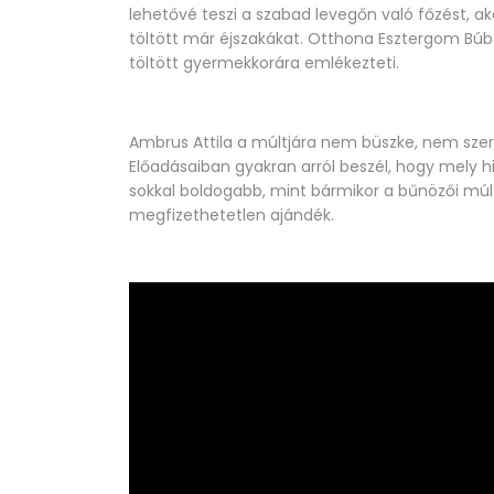
lehetővé teszi a szabad levegőn való főzést, aká
töltött már éjszakákat. Otthona Esztergom Bú
töltött gyermekkorára emlékezteti.
Ambrus Attila a múltjára nem büszke, nem szer
Előadásaiban gyakran arról beszél, hogy mely hib
sokkal boldogabb, mint bármikor a bűnözői múltj
megfizethetetlen ajándék.