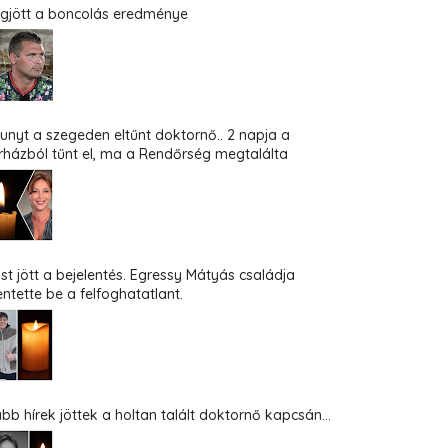
gjött a boncolás eredménye
hunyt a szegeden eltűnt doktornő.. 2 napja a
rházból tűnt el, ma a Rendőrség megtalálta
st jött a bejelentés. Egressy Mátyás családja
entette be a felfoghatatlant.
abb hírek jöttek a holtan talált doktornő kapcsán...