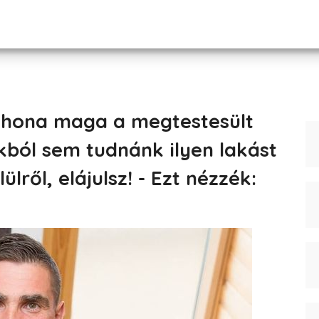
thona maga a megtestesült
ókból sem tudnánk ilyen lakást
ülről, elájulsz! - Ezt nézzék: