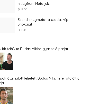
hidegfront!Mutatjuk:
12:03
Szandi megmutatta csodaszép
unokáját
11:44
blikk felhívta Dudás Miklós gyászoló párját
pok óta halott lehetett Dudás Miki, mire rátalált a
ja.