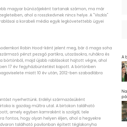
ertebb magyar bűnözőjeként tartanak számon, ma már
gleteiben, ahol a rosszkedvnek nincs helye. A "Viszkis"
krablásai a korabeli média egyik legkövetettebb ügyei
dernkori Robin Hood-ként jelent meg, bár ő maga soha
származó pénzt pezsgő partikra, utazásokra, ruhákra és
A 
a börtönből, majd újabb rablásokat hajtott végre, ahol
-ben 17 év fegyházbüntetést kapott. A börtönben
magaviselete miatt 10 év után, 2012-ben szabadlábra
Na
pár
antást nyerhettünk. Erdélyi származásúként
rtoka is gazdag múltra utal. A birtokon található
ott, amely egyben kamraként is szolgál, tele
 fontos, hogy olyan helyen éljen, ahol a hegyekre
udvaron található pavilonban épített téglakonyha