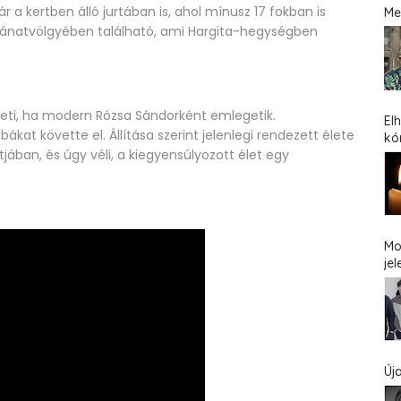
r a kertben álló jurtában is, ahol mínusz 17 fokban is
Me
bánatvölgyében található, ami Hargita-hegységben
eti, ha modern Rózsa Sándorként emlegetik.
El
ákat követte el. Állítása szerint jelenlegi rendezett élete
kó
ában, és úgy véli, a kiegyensúlyozott élet egy
Mo
jel
Új