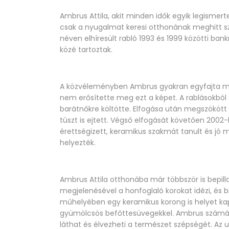
Ambrus Attila, akit minden idők egyik legism
csak a nyugalmat keresi otthonának meghitt sze
néven elhíresült rabló 1993 és 1999 közötti ban
közé tartoztak.
A közvéleményben Ambrus gyakran egyfajta mo
nem erősítette meg ezt a képet. A rablásokból 
barátnőkre költötte. Elfogása után megszökött 
túszt is ejtett. Végső elfogását követően 2002
érettségizett, keramikus szakmát tanult és jó 
helyezték.
Ambrus Attila otthonába már többször is bepill
megjelenésével a honfoglaló korokat idézi, és bi
műhelyében egy keramikus korong is helyet kap
gyümölcsös befőttesüvegekkel. Ambrus számára
láthat és élvezheti a természet szépségét. Az 