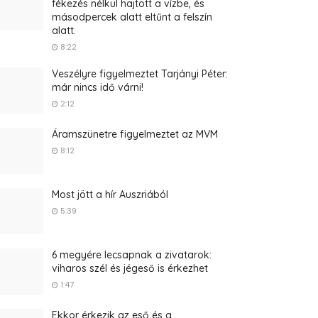
fékezés nélkül hajtott a vízbe, és
másodpercek alatt eltűnt a felszín
alatt.
8:22
Veszélyre figyelmeztet Tarjányi Péter:
már nincs idő várni!
2:12
Áramszünetre figyelmeztet az MVM
8:12
Most jött a hír Auszriából
5:39
6 megyére lecsapnak a zivatarok:
viharos szél és jégeső is érkezhet
1:47
Ekkor érkezik az eső és a