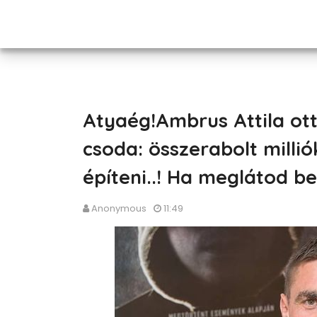
Atyaég!Ambrus Attila ot
csoda: összerabolt milli
építeni..! Ha meglátod bel
Anonymous
11:49