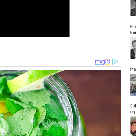
Mo
ke
Me
Sü
re