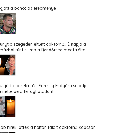
gjött a boncolás eredménye
hunyt a szegeden eltűnt doktornő.. 2 napja a
rházból tűnt el, ma a Rendőrség megtalálta
st jött a bejelentés. Egressy Mátyás családja
entette be a felfoghatatlant.
abb hírek jöttek a holtan talált doktornő kapcsán...