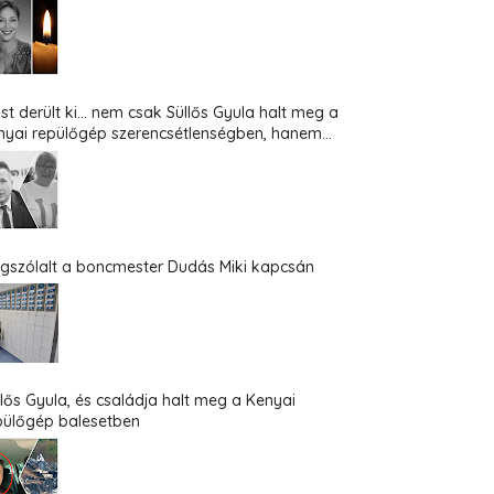
st derült ki... nem csak Süllős Gyula halt meg a
nyai repülőgép szerencsétlenségben, hanem...
gszólalt a boncmester Dudás Miki kapcsán
llős Gyula, és családja halt meg a Kenyai
pülőgép balesetben