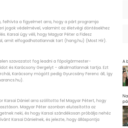
elhívta a figyelmet arra, hogy a párt programja
eri jogok védelmével, valamint az életvégi döntésekhez
s. Karsai úgy véli, hogy Magyar Péter a Fidesz
, amit elfogadhatatlannak tart​ (hang.hu)​​ (Most Hír)​.
telen szavazatot fog leadni a főpolgármester-
A 
vidot és Karácsony Gergelyt - alkalmatlannak tartja. Ezt
archái, Karácsony mögött pedig Gyurcsány Ferenc áll, így
arancs.hu)​.
Na
or Karsai Dániel arra szólította fel Magyar Pétert, hogy
pár
lasztáson. Magyar Péter azonban elutasította az
ngetnek neki, és hogy Karsai szándékosan próbálja nehéz
vánt Karsai Dánielnek, és jelezte, hogy álláspontja