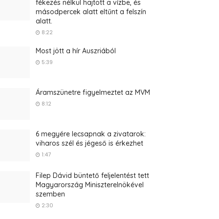
fékezés nélkül hajtott a vízbe, és
másodpercek alatt eltűnt a felszín
alatt.
8:22
Most jött a hír Auszriából
5:39
Áramszünetre figyelmeztet az MVM
8:12
6 megyére lecsapnak a zivatarok:
viharos szél és jégeső is érkezhet
1:47
Filep Dávid büntető feljelentést tett
Magyarország Miniszterelnökével
szemben
2:30