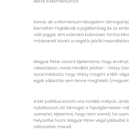
illette a Momentumot.
Karsai, aki a Momentum Mozgalom támogatója, f
kiemelten foglalkozik a jogállamiság és az emb
való joggal, ami számára különösen fontos kérdé
módszereit követi a negatív jelzők használatával
Magyar Péter viszont kijelentette, hogy érvény
választáson, mivel mindkét jelöltet - Vitézy Dá
azzal indokolta, hogy Vitézy mögött a NER-olig
egyik választás sem lenne megfelelő​ (magyarn
A két politikus közötti vita tovább mélyült, amik
nyilatkozzon, kit támogat a főpolgármester-vá
üzenetet, kijelentve, hogy nem szereti, ha üze
helyzetbe hozni. Magyar Péter végül jobbulást kí
változatlan marad​.