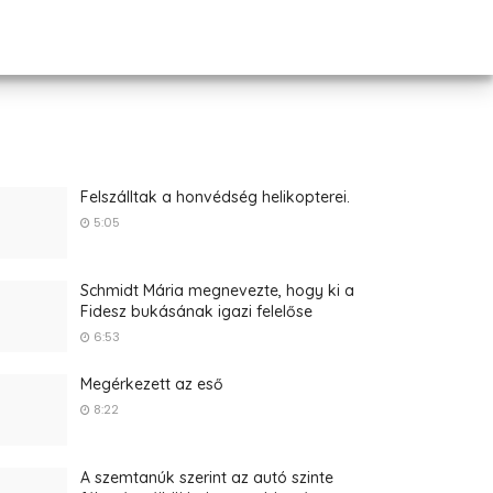
Felszálltak a honvédség helikopterei.
5:05
Schmidt Mária megnevezte, hogy ki a
Fidesz bukásának igazi felelőse
6:53
Megérkezett az eső
8:22
A szemtanúk szerint az autó szinte