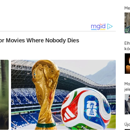
Me
El
kó
Mo
jel
Új