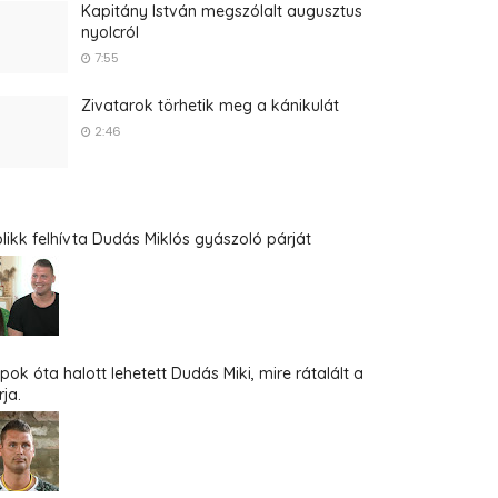
Kapitány István megszólalt augusztus
nyolcról
7:55
Zivatarok törhetik meg a kánikulát
2:46
blikk felhívta Dudás Miklós gyászoló párját
pok óta halott lehetett Dudás Miki, mire rátalált a
ja.