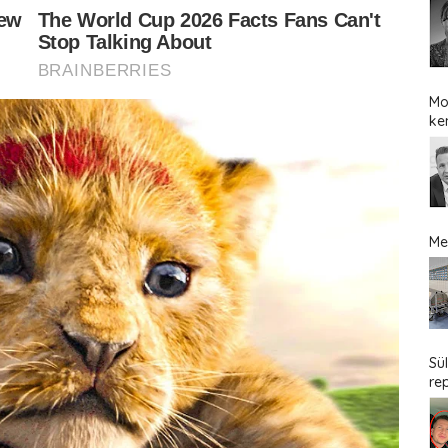
Mo
ke
Me
Sü
re