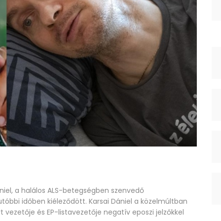
Dániel, a halálos ALS-betegségben szenvedő
 utóbbi időben kiéleződött. Karsai Dániel a közelmúltban
rt vezetője és EP-listavezetője negatív eposzi jelzőkkel