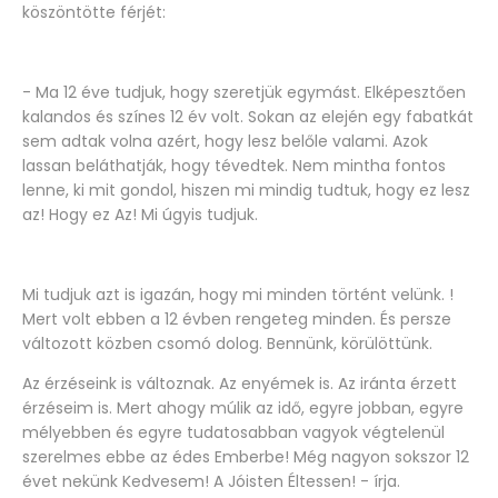
köszöntötte férjét:
- Ma 12 éve tudjuk, hogy szeretjük egymást. Elképesztően
kalandos és színes 12 év volt. Sokan az elején egy fabatkát
sem adtak volna azért, hogy lesz belőle valami. Azok
lassan beláthatják, hogy tévedtek. Nem mintha fontos
lenne, ki mit gondol, hiszen mi mindig tudtuk, hogy ez lesz
az! Hogy ez Az! Mi úgyis tudjuk.
Mi tudjuk azt is igazán, hogy mi minden történt velünk. !
Mert volt ebben a 12 évben rengeteg minden. És persze
változott közben csomó dolog. Bennünk, körülöttünk.
Az érzéseink is változnak. Az enyémek is. Az iránta érzett
érzéseim is. Mert ahogy múlik az idő, egyre jobban, egyre
mélyebben és egyre tudatosabban vagyok végtelenül
szerelmes ebbe az édes Emberbe! Még nagyon sokszor 12
évet nekünk Kedvesem! A Jóisten Éltessen! - írja.