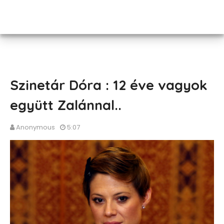
Szinetár Dóra : 12 éve vagyok
együtt Zalánnal..
Anonymous
5:07