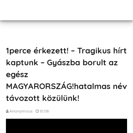
1perce érkezett! – Tragikus hírt
kaptunk – Gyászba borult az
egész
MAGYARORSZÁG!hatalmas név
távozott közülünk!
Anonymous
10:06