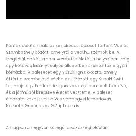
Péntek délután halálos közlekedési baleset történt Vép és
Szombathely között, amelyről a veol.hu számolt be. A
tragédiában két ember vesztette életét a helyszínen, míg
egy kétéves kislányt súlyos állapotban szállítottak a győri
kórházba. A balesetet egy Suzuki Ignis okozta, amely
áttért a szembejövő sávba és ütközött egy Suzuki Swift-
tel, majd egy Forddal. Az Ignis vezetője nem volt bekötve,
és a járműből kirepülve életét vesztette. A baleset
áldozatai között volt a Vas vármegyei lemezlovas,
Németh Gábor, azaz G.Zaj Team is.
A tragikusan egykori kollégái a közösségi oldalán.