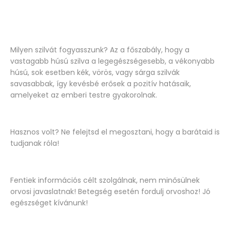
Milyen szilvát fogyasszunk? Az a főszabály, hogy a
vastagabb húsú szilva a legegészségesebb, a vékonyabb
húsú, sok esetben kék, vörös, vagy sárga szilvák
savasabbak, így kevésbé erősek a pozitív hatásaik,
amelyeket az emberi testre gyakorolnak.
Hasznos volt? Ne felejtsd el megosztani, hogy a barátaid is
tudjanak róla!
Fentiek információs célt szolgálnak, nem minősülnek
orvosi javaslatnak! Betegség esetén fordulj orvoshoz! Jó
egészséget kívánunk!