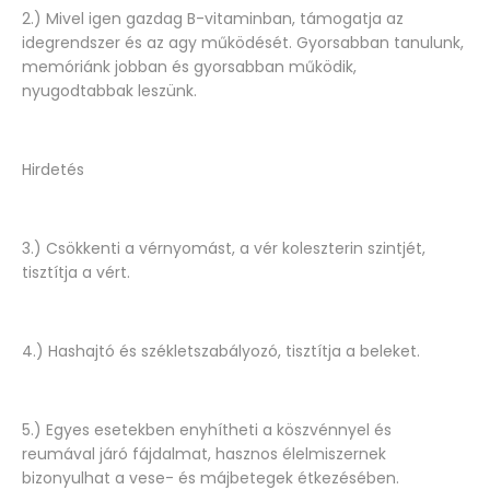
2.) Mivel igen gazdag B-vitaminban, támogatja az
idegrendszer és az agy működését. Gyorsabban tanulunk,
memóriánk jobban és gyorsabban működik,
nyugodtabbak leszünk.
Hirdetés
3.) Csökkenti a vérnyomást, a vér koleszterin szintjét,
tisztítja a vért.
4.) Hashajtó és székletszabályozó, tisztítja a beleket.
5.) Egyes esetekben enyhítheti a köszvénnyel és
reumával járó fájdalmat, hasznos élelmiszernek
bizonyulhat a vese- és májbetegek étkezésében.