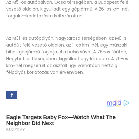
Az M5-ös autópályán, Ócsa térségében, a Budapest felé
vezető oldalon, kigyulladt egy gépjármű. A 26-os km-nél,
forgalomkorlátozásra kell számítani.
Az M31-es autópályán, Nagytarcsa térségében, az M0-s
autóút felé vezető oldalon, az 1-es km-nél, egy műszaki
hibás gépjármű foglalja el a belső sávot.A 76-os főúton,
Hegyhátsál térségében, kigyulladt egy lakóautó. A 79-es
km-nél megsérült az aszfalt, így várhatóan hétfőig
félpályás korlátozás van érvényben.