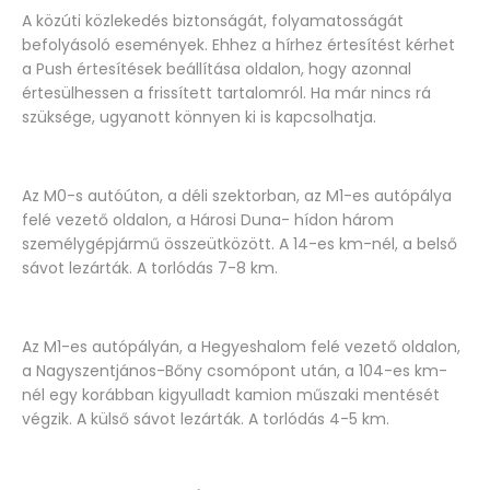
A közúti közlekedés biztonságát, folyamatosságát
befolyásoló események. Ehhez a hírhez értesítést kérhet
a Push értesítések beállítása oldalon, hogy azonnal
értesülhessen a frissített tartalomról. Ha már nincs rá
szüksége, ugyanott könnyen ki is kapcsolhatja.
Az M0-s autóúton, a déli szektorban, az M1-es autópálya
felé vezető oldalon, a Hárosi Duna- hídon három
személygépjármű összeütközött. A 14-es km-nél, a belső
sávot lezárták. A torlódás 7-8 km.
Az M1-es autópályán, a Hegyeshalom felé vezető oldalon,
a Nagyszentjános-Bőny csomópont után, a 104-es km-
nél egy korábban kigyulladt kamion műszaki mentését
végzik. A külső sávot lezárták. A torlódás 4-5 km.