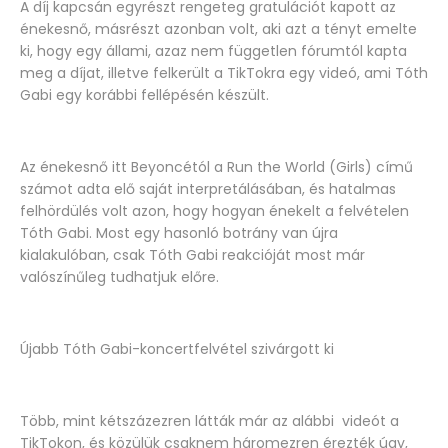
A díj kapcsán egyrészt rengeteg gratulációt kapott az
énekesnő, másrészt azonban volt, aki azt a tényt emelte
ki, hogy egy állami, azaz nem független fórumtól kapta
meg a díjat, illetve felkerült a TikTokra egy videó, ami Tóth
Gabi egy korábbi fellépésén készült.
Az énekesnő itt Beyoncétól a Run the World (Girls) című
számot adta elő saját interpretálásában, és hatalmas
felhördülés volt azon, hogy hogyan énekelt a felvételen
Tóth Gabi. Most egy hasonló botrány van újra
kialakulóban, csak Tóth Gabi reakcióját most már
valószínűleg tudhatjuk előre.
Újabb Tóth Gabi-koncertfelvétel szivárgott ki
Több, mint kétszázezren látták már az alábbi videót a
TikTokon, és közülük csaknem háromezren érezték úgy,