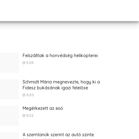
Felszálltak a honvédség helikopterei.
5:05
Schmidt Mária megnevezte, hogy ki a
Fidesz bukásának igazi felelőse
6:53
Megérkezett az eső
8:22
A szemtanúk szerint az autó szinte