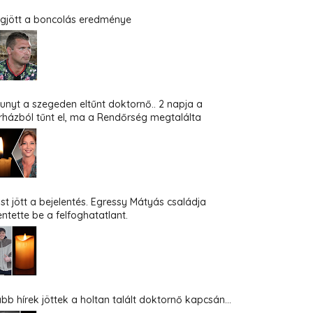
gjött a boncolás eredménye
hunyt a szegeden eltűnt doktornő.. 2 napja a
rházból tűnt el, ma a Rendőrség megtalálta
st jött a bejelentés. Egressy Mátyás családja
entette be a felfoghatatlant.
abb hírek jöttek a holtan talált doktornő kapcsán...