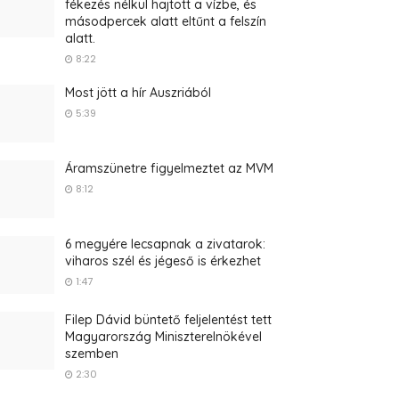
fékezés nélkül hajtott a vízbe, és
másodpercek alatt eltűnt a felszín
alatt.
8:22
Most jött a hír Auszriából
5:39
Áramszünetre figyelmeztet az MVM
8:12
6 megyére lecsapnak a zivatarok:
viharos szél és jégeső is érkezhet
1:47
Filep Dávid büntető feljelentést tett
Magyarország Miniszterelnökével
szemben
2:30