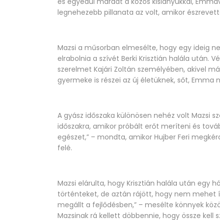
és egyedül maradt a közös kislányukkal, Emmáva
legnehezebb pillanata az volt, amikor észrevett
Mazsi a műsorban elmesélte, hogy egy ideig nem
elrabolnia a szívét Berki Krisztián halála után.
szerelmet Kajári Zoltán személyében, akivel má
gyermeke is részei az új életüknek, sőt, Emma né
A gyász időszaka különösen nehéz volt Mazsi sz
időszakra, amikor próbált erőt meríteni és to
egészet,” – mondta, amikor Hujber Feri megkérd
felé.
Mazsi elárulta, hogy Krisztián halála után egy
történteket, de aztán rájött, hogy nem mehet 
megállt a fejlődésben,” – mesélte könnyek közö
Mazsinak rá kellett döbbennie, hogy össze kell 