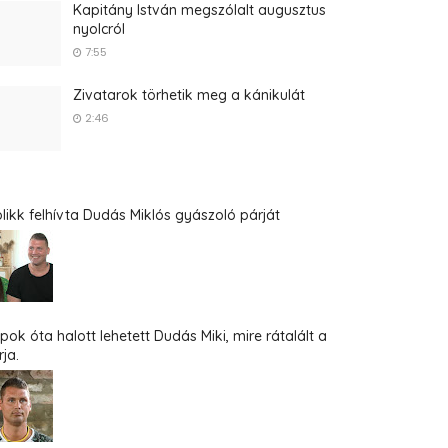
Kapitány István megszólalt augusztus
nyolcról
7:55
Zivatarok törhetik meg a kánikulát
2:46
blikk felhívta Dudás Miklós gyászoló párját
pok óta halott lehetett Dudás Miki, mire rátalált a
ja.