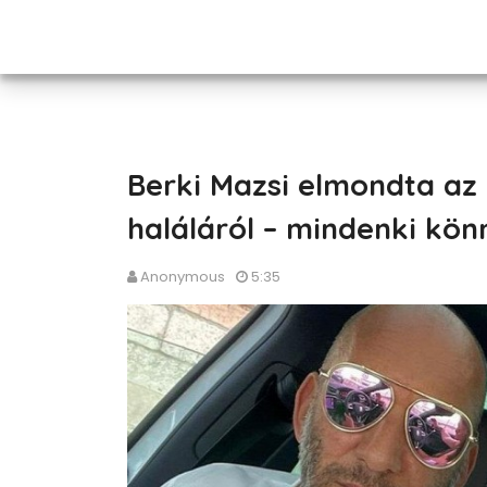
Berki Mazsi elmondta az 
haláláról – mindenki kön
Anonymous
5:35