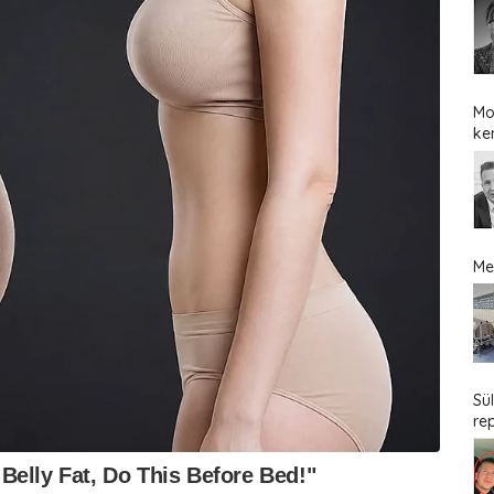
Mo
ke
Me
Sü
re