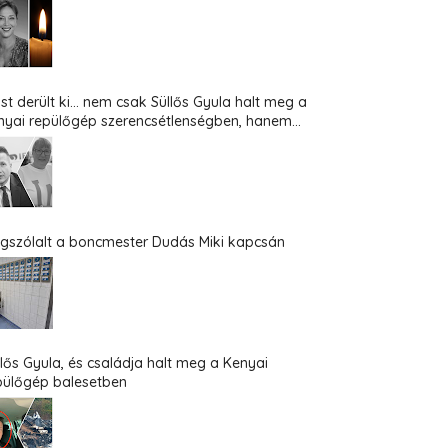
st derült ki... nem csak Süllős Gyula halt meg a
nyai repülőgép szerencsétlenségben, hanem...
gszólalt a boncmester Dudás Miki kapcsán
llős Gyula, és családja halt meg a Kenyai
pülőgép balesetben