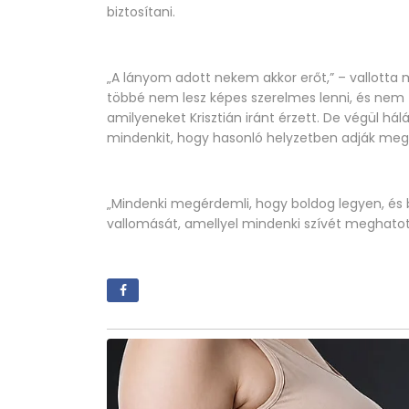
biztosítani.
„A lányom adott nekem akkor erőt,” – vallotta m
többé nem lesz képes szerelmes lenni, és nem fo
amilyeneket Krisztián iránt érzett. De végül hálá
mindenkit, hogy hasonló helyzetben adják meg
„Mindenki megérdemli, hogy boldog legyen, és b
vallomását, amellyel mindenki szívét meghatot