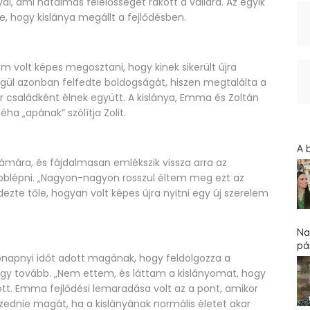
l, ami hatalmas felelősséget rakott a vállára. Az egyik
e, hogy kislánya megállt a fejlődésben.
 volt képes megosztani, hogy kinek sikerült újra
 Végül azonban felfedte boldogságát, hiszen megtalálta a
r családként élnek együtt. A kislánya, Emma és Zoltán
ha „apának” szólítja Zolit.
A 
ámára, és fájdalmasan emlékszik vissza arra az
vábblépni. „Nagyon-nagyon rosszul éltem meg ezt az
ezte tőle, hogyan volt képes újra nyitni egy új szerelem
Na
pár
 hónapnyi időt adott magának, hogy feldolgozza a
így tovább. „Nem ettem, és láttam a kislányomat, hogy
tt. Emma fejlődési lemaradása volt az a pont, amikor
szednie magát, ha a kislányának normális életet akar