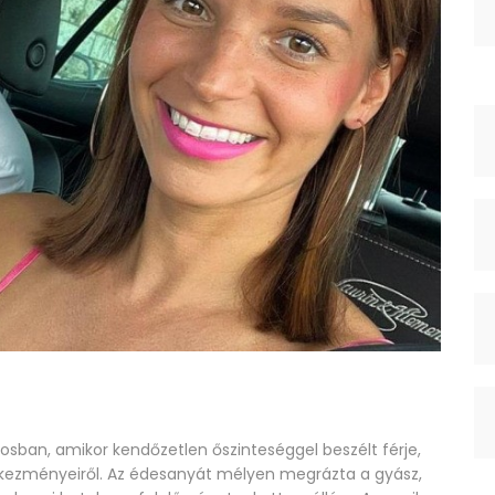
osban, amikor kendőzetlen őszinteséggel beszélt férje,
vetkezményeiről. Az édesanyát mélyen megrázta a gyász,