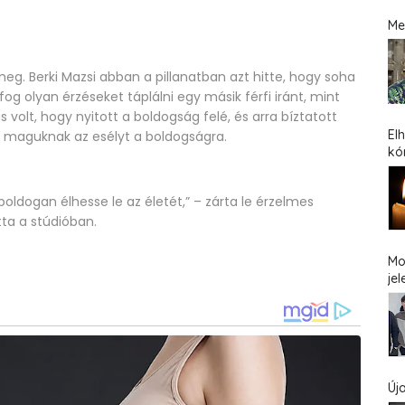
Me
eg. Berki Mazsi abban a pillanatban azt hitte, hogy soha
g olyan érzéseket táplálni egy másik férfi iránt, mint
s volt, hogy nyitott a boldogság felé, és arra bíztatott
El
 maguknak az esélyt a boldogságra.
kó
oldogan élhesse le az életét,” – zárta le érzelmes
ta a stúdióban.
Mo
jel
Új