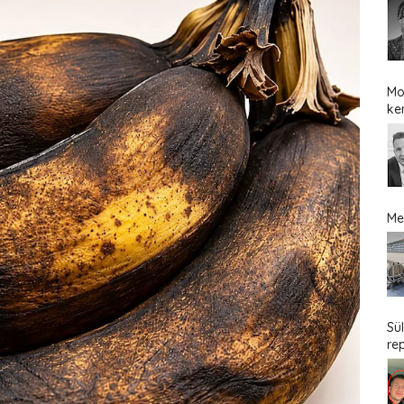
Mo
ke
Me
Sü
re