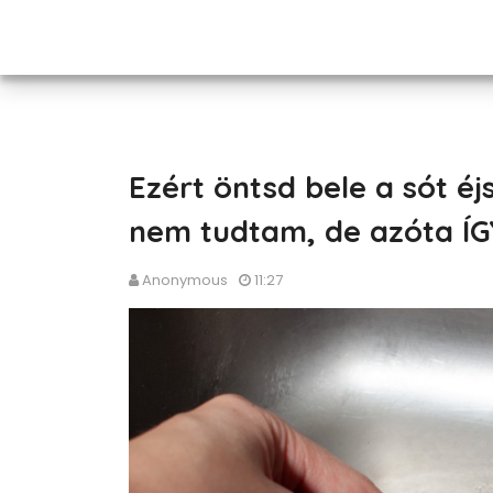
Ezért öntsd bele a sót éj
nem tudtam, de azóta ÍG
Anonymous
11:27