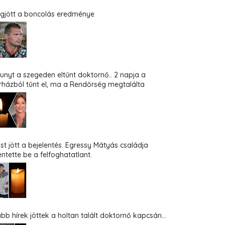
gjött a boncolás eredménye
hunyt a szegeden eltűnt doktornő.. 2 napja a
rházból tűnt el, ma a Rendőrség megtalálta
st jött a bejelentés. Egressy Mátyás családja
entette be a felfoghatatlant.
abb hírek jöttek a holtan talált doktornő kapcsán...