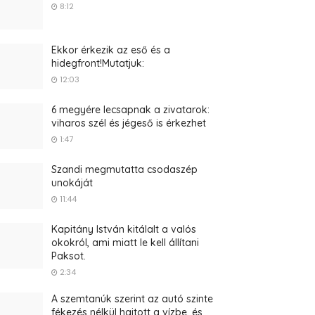
8:12
Ekkor érkezik az eső és a
hidegfront!Mutatjuk:
12:03
6 megyére lecsapnak a zivatarok:
viharos szél és jégeső is érkezhet
1:47
Szandi megmutatta csodaszép
unokáját
11:44
Kapitány István kitálalt a valós
okokról, ami miatt le kell állítani
Paksot.
2:34
A szemtanúk szerint az autó szinte
fékezés nélkül hajtott a vízbe, és