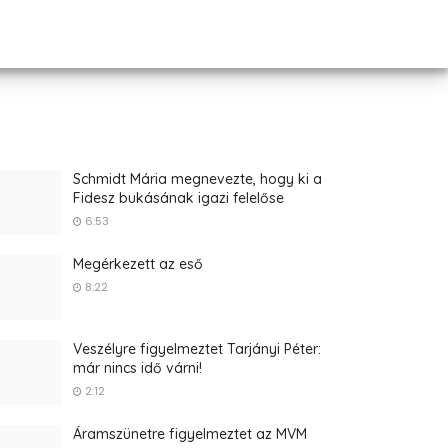
Schmidt Mária megnevezte, hogy ki a
Fidesz bukásának igazi felelőse
6:53
Megérkezett az eső
8:22
Veszélyre figyelmeztet Tarjányi Péter:
már nincs idő várni!
2:12
Áramszünetre figyelmeztet az MVM