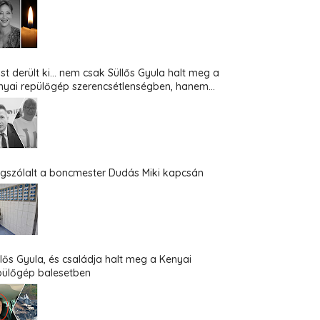
st derült ki... nem csak Süllős Gyula halt meg a
nyai repülőgép szerencsétlenségben, hanem...
gszólalt a boncmester Dudás Miki kapcsán
llős Gyula, és családja halt meg a Kenyai
pülőgép balesetben