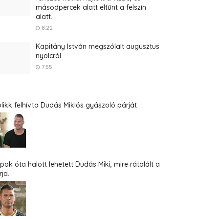
másodpercek alatt eltűnt a felszín
alatt.
8:22
Kapitány István megszólalt augusztus
nyolcról
7:55
blikk felhívta Dudás Miklós gyászoló párját
pok óta halott lehetett Dudás Miki, mire rátalált a
ja.