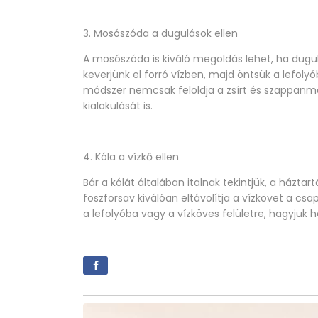
3. Mosószóda a dugulások ellen
A mosószóda is kiváló megoldás lehet, ha dugu
keverjünk el forró vízben, majd öntsük a lefolyó
módszer nemcsak feloldja a zsírt és szappan
kialakulását is.
4. Kóla a vízkő ellen
Bár a kólát általában italnak tekintjük, a házta
foszforsav kiválóan eltávolítja a vízkövet a csa
a lefolyóba vagy a vízköves felületre, hagyjuk ha