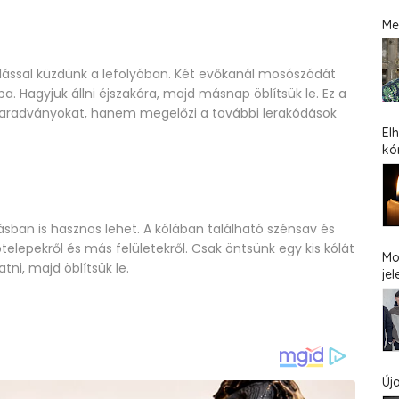
Me
lással küzdünk a lefolyóban. Két evőkanál mosószódát
ba. Hagyjuk állni éjszakára, majd másnap öblítsük le. Ez a
maradványokat, hanem megelőzi a további lerakódások
El
kó
rtásban is hasznos lehet. A kólában található szénsav és
ptelepekről és más felületekről. Csak öntsünk egy kis kólát
Mo
tni, majd öblítsük le.
jel
Új