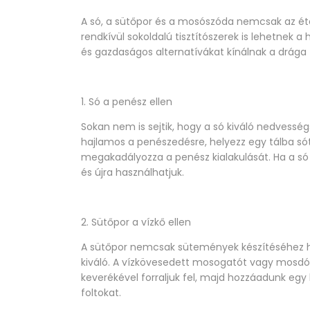
A só, a sütőpor és a mosószóda nemcsak az ét
rendkívül sokoldalú tisztítószerek is lehetnek 
és gazdaságos alternatívákat kínálnak a drága 
1. Só a penész ellen
Sokan nem is sejtik, hogy a só kiváló nedvesség
hajlamos a penészedésre, helyezz egy tálba sót
megakadályozza a penész kialakulását. Ha a só t
és újra használhatjuk.
2. Sütőpor a vízkő ellen
A sütőpor nemcsak sütemények készítéséhez has
kiváló. A vízkövesedett mosogatót vagy mosdótá
keverékével forraljuk fel, majd hozzáadunk egy
foltokat.