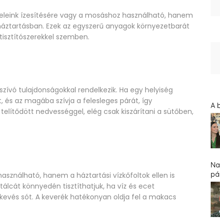
eleink ízesítésére vagy a mosáshoz használható, hanem
a háztartásban. Ezek az egyszerű anyagok környezetbarát
tisztítószerekkel szemben.
szívó tulajdonságokkal rendelkezik. Ha egy helyiség
, és az magába szívja a felesleges párát, így
A 
elítődött nedvességgel, elég csak kiszárítani a sütőben,
Na
pár
ználható, hanem a háztartási vízkőfoltok ellen is
lcát könnyedén tisztíthatjuk, ha víz és ecet
 kevés sót. A keverék hatékonyan oldja fel a makacs