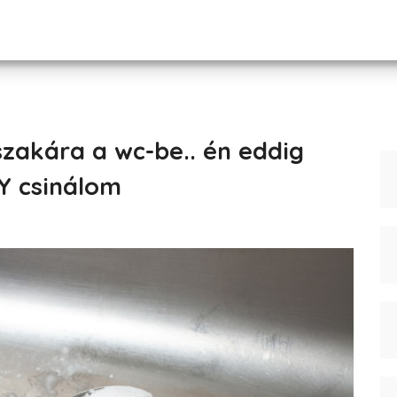
szakára a wc-be.. én eddig
Y csinálom