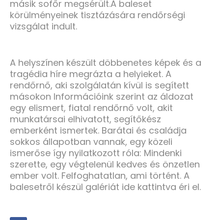
másik sofőr megsérült.A baleset
körülményeinek tisztázására rendőrségi
vizsgálat indult.
A helyszínen készült döbbenetes képek és a
tragédia híre megrázta a helyieket. A
rendőrnő, aki szolgálatán kívül is segített
másokon Információink szerint az áldozat
egy elismert, fiatal rendőrnő volt, akit
munkatársai elhivatott, segítőkész
emberként ismertek. Barátai és családja
sokkos állapotban vannak, egy közeli
ismerőse így nyilatkozott róla: Mindenki
szerette, egy végtelenül kedves és önzetlen
ember volt. Felfoghatatlan, ami történt. A
balesetről készül galériát ide kattintva éri el.