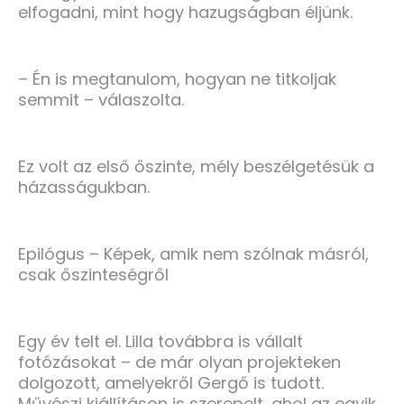
elfogadni, mint hogy hazugságban éljünk.
– Én is megtanulom, hogyan ne titkoljak
semmit – válaszolta.
Ez volt az első őszinte, mély beszélgetésük a
házasságukban.
Epilógus – Képek, amik nem szólnak másról,
csak őszinteségről
Egy év telt el. Lilla továbbra is vállalt
fotózásokat – de már olyan projekteken
dolgozott, amelyekről Gergő is tudott.
Művészi kiállításon is szerepelt, ahol az egyik