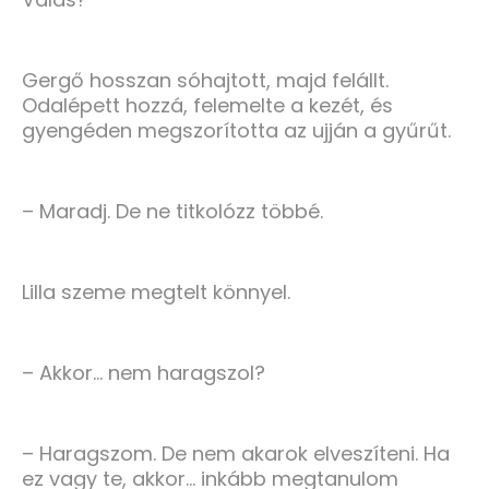
Gergő hosszan sóhajtott, majd felállt.
Odalépett hozzá, felemelte a kezét, és
gyengéden megszorította az ujján a gyűrűt.
– Maradj. De ne titkolózz többé.
Lilla szeme megtelt könnyel.
– Akkor… nem haragszol?
– Haragszom. De nem akarok elveszíteni. Ha
ez vagy te, akkor… inkább megtanulom