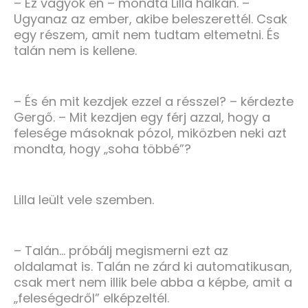
– Ez vagyok én – mondta Lilla halkan. –
Ugyanaz az ember, akibe beleszerettél. Csak
egy részem, amit nem tudtam eltemetni. És
talán nem is kellene.
– És én mit kezdjek ezzel a résszel? – kérdezte
Gergő. – Mit kezdjen egy férj azzal, hogy a
felesége másoknak pózol, miközben neki azt
mondta, hogy „soha többé”?
Lilla leült vele szemben.
– Talán… próbálj megismerni ezt az
oldalamat is. Talán ne zárd ki automatikusan,
csak mert nem illik bele abba a képbe, amit a
„feleségedről” elképzeltél.