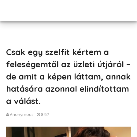
Csak egy szelfit kértem a
feleségemtől az üzleti útjáról –
de amit a képen láttam, annak
hatására azonnal elindítottam
a válást.
Anonymous
8:57