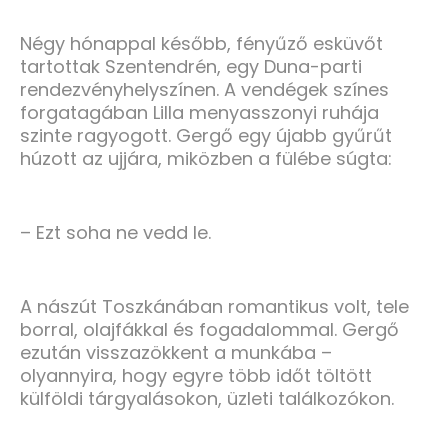
Négy hónappal később, fényűző esküvőt
tartottak Szentendrén, egy Duna-parti
rendezvényhelyszínen. A vendégek színes
forgatagában Lilla menyasszonyi ruhája
szinte ragyogott. Gergő egy újabb gyűrűt
húzott az ujjára, miközben a fülébe súgta:
– Ezt soha ne vedd le.
A nászút Toszkánában romantikus volt, tele
borral, olajfákkal és fogadalommal. Gergő
ezután visszazökkent a munkába –
olyannyira, hogy egyre több időt töltött
külföldi tárgyalásokon, üzleti találkozókon.