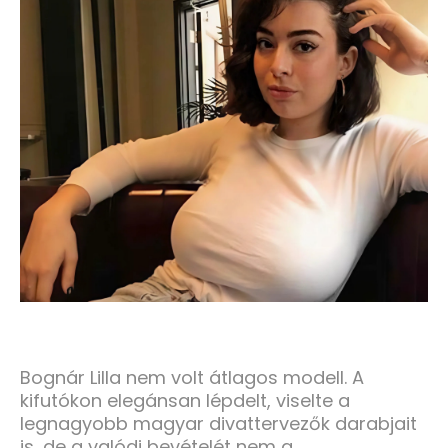
Bognár Lilla nem volt átlagos modell. A
kifutókon elegánsan lépdelt, viselte a
legnagyobb magyar divattervezők darabjait
is, de a valódi bevételét nem a