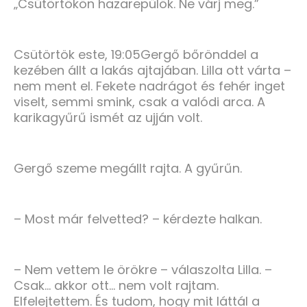
„Csütörtökön hazarepülök. Ne várj meg.”
Csütörtök este, 19:05Gergő bőrönddel a
kezében állt a lakás ajtajában. Lilla ott várta –
nem ment el. Fekete nadrágot és fehér inget
viselt, semmi smink, csak a valódi arca. A
karikagyűrű ismét az ujján volt.
Gergő szeme megállt rajta. A gyűrűn.
– Most már felvetted? – kérdezte halkan.
– Nem vettem le örökre – válaszolta Lilla. –
Csak… akkor ott… nem volt rajtam.
Elfelejtettem. És tudom, hogy mit láttál a