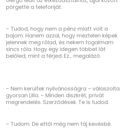
Gergő leült az étkezőasztalhoz, ujjai között
pörgette a telefonját.
– Tudod, hogy nem a pénz miatt volt a
bajom. Hanem azzal, hogy meztelen képek
jelennek meg rólad, és nekem fogalmam
sincs róla. Hogy egy idegen többet lát
belőled, mint a férjed. Ez... megalázó.
– Nem kerültek nyilvánosságra – válaszolta
gyorsan Lilla. – Minden diszkrét, privát
megrendelés. Szerződések. Te is tudod.
– Tudom. De ettől még nem fáj kevésbé.