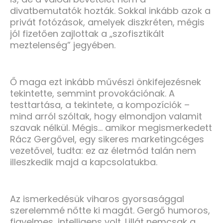
divatbemutatók hozták. Sokkal inkább azok a
privát fotózások, amelyek diszkréten, mégis
jól fizetően zajlottak a „szofisztikált
meztelenség” jegyében.
Ő maga ezt inkább művészi önkifejezésnek
tekintette, semmint provokációnak. A
testtartása, a tekintete, a kompozíciók –
mind arról szóltak, hogy elmondjon valamit
szavak nélkül. Mégis… amikor megismerkedett
Rácz Gergővel, egy sikeres marketingcéges
vezetővel, tudta: ez az életmód talán nem
illeszkedik majd a kapcsolatukba.
Az ismerkedésük viharos gyorsasággal
szerelemmé nőtte ki magát. Gergő humoros,
figyelmes, intelligens volt. Lillát nemcsak a