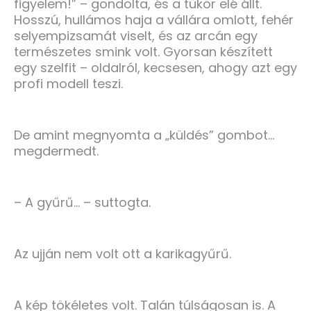
figyelem!” – gondolta, és a tükör elé állt.
Hosszú, hullámos haja a vállára omlott, fehér
selyempizsamát viselt, és az arcán egy
természetes smink volt. Gyorsan készített
egy szelfit – oldalról, kecsesen, ahogy azt egy
profi modell teszi.
De amint megnyomta a „küldés” gombot…
megdermedt.
– A gyűrű… – suttogta.
Az ujján nem volt ott a karikagyűrű.
A kép tökéletes volt. Talán túlságosan is. A