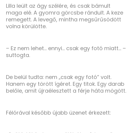
Lilla leült az ágy szélére, és csak bámult
maga elé. A gyomra görcsbe rándult. A keze
remegett. A levegő, mintha megsűrűsödött
volna körülötte.
– Ez nem lehet… ennyi… csak egy fotó miatt… –
suttogta.
De belül tudta: nem „csak egy fotó” volt.
Hanem egy törött ígéret. Egy titok. Egy darab
belőle, amit újraélesztett a férje háta mögött.
Félórával később újabb üzenet érkezett: