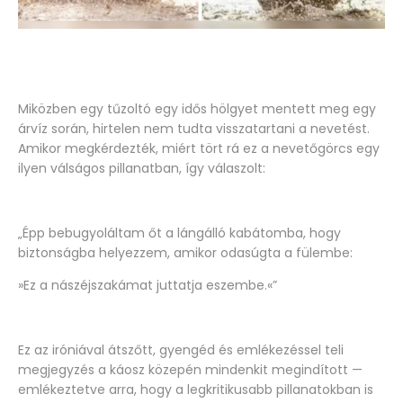
Miközben egy tűzoltó egy idős hölgyet mentett meg egy
árvíz során, hirtelen nem tudta visszatartani a nevetést.
Amikor megkérdezték, miért tört rá ez a nevetőgörcs egy
ilyen válságos pillanatban, így válaszolt:
„Épp bebugyoláltam őt a lángálló kabátomba, hogy
biztonságba helyezzem, amikor odasúgta a fülembe:
»Ez a nászéjszakámat juttatja eszembe.«”
Ez az iróniával átszőtt, gyengéd és emlékezéssel teli
megjegyzés a káosz közepén mindenkit megindított —
emlékeztetve arra, hogy a legkritikusabb pillanatokban is