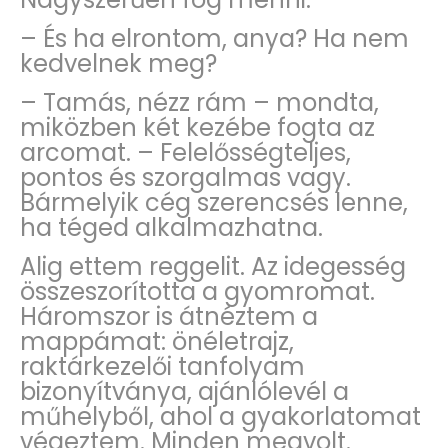
– És ha elrontom, anya? Ha nem
kedvelnek meg?
– Tamás, nézz rám – mondta,
miközben két kezébe fogta az
arcomat. – Felelősségteljes,
pontos és szorgalmas vagy.
Bármelyik cég szerencsés lenne,
ha téged alkalmazhatna.
Alig ettem reggelit. Az idegesség
összeszorította a gyomromat.
Háromszor is átnéztem a
mappámat: önéletrajz,
raktárkezelői tanfolyam
bizonyítványa, ajánlólevél a
műhelyből, ahol a gyakorlatomat
végeztem. Minden megvolt.