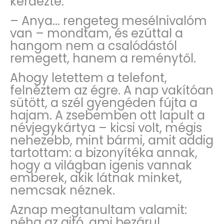
kérdezte.
– Anya... rengeteg mesélnivalóm
van – mondtam, és ezúttal a
hangom nem a csalódástól
remegett, hanem a reménytől.
Ahogy letettem a telefont,
felnéztem az égre. A nap vakítóan
sütött, a szél gyengéden fújta a
hajam. A zsebemben ott lapult a
névjegykártya – kicsi volt, mégis
nehezebb, mint bármi, amit addig
tartottam: a bizonyítéka annak,
hogy a világban igenis vannak
emberek, akik látnak minket,
nemcsak néznek.
Aznap megtanultam valamit:
néha az ajtó, ami bezárul