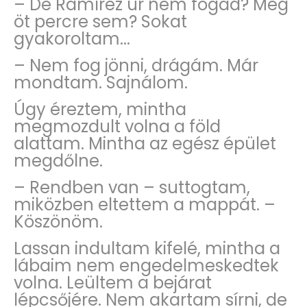
– De Ramírez úr nem fogad? Még
öt percre sem? Sokat
gyakoroltam...
– Nem fog jönni, drágám. Már
mondtam. Sajnálom.
Úgy éreztem, mintha
megmozdult volna a föld
alattam. Mintha az egész épület
megdőlne.
– Rendben van – suttogtam,
miközben eltettem a mappát. –
Köszönöm.
Lassan indultam kifelé, mintha a
lábaim nem engedelmeskedtek
volna. Leültem a bejárat
lépcsőjére. Nem akartam sírni, de