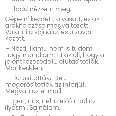
– Hadd nézzem meg.
Gépelni kezdett, olvasott, és az
arckifejezése megváltozott.
Valami a sajnálat és a zavar
között.
– Nézd, fiam... nem is tudom,
hogy mondjam. Itt az áll, hogy a
jelentkezésedet... elutasították.
Már kedden.
– Elutasították? De...
megerősítették az interjút.
Megvan az e-mail.
– Igen, nos, néha előfordul az
ilyesmi. Sajnálom.