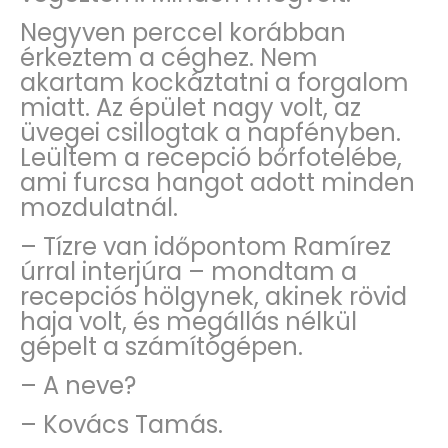
Negyven perccel korábban
érkeztem a céghez. Nem
akartam kockáztatni a forgalom
miatt. Az épület nagy volt, az
üvegei csillogtak a napfényben.
Leültem a recepció bőrfotelébe,
ami furcsa hangot adott minden
mozdulatnál.
– Tízre van időpontom Ramírez
úrral interjúra – mondtam a
recepciós hölgynek, akinek rövid
haja volt, és megállás nélkül
gépelt a számítógépen.
– A neve?
– Kovács Tamás.