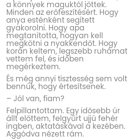
a könnyek maguktól jöttek.
Minden az erőfeszítésért. Hogy
anya esténként segített
gyakorolni. Hogy apa
megtanította, hogyan kell
megkötni a nyakkendőt. Hogy
korán keltem, legszebb ruhámat
vettem fel, és időben
megérkeztem.
És még annyi tisztesség sem volt
bennük, hogy értesítsenek.
– Jól van, fiam?
Felpillantottam. Egy idősebb úr
állt előttem, felgyűrt ujjú fehér
ingben, aktatáskával a kezében.
Aggódva nézett rám.