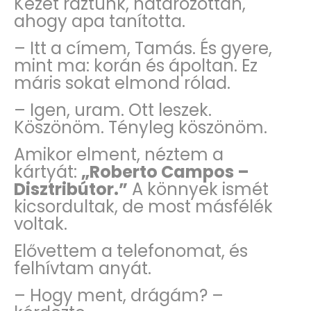
Kezet ráztunk, határozottan,
ahogy apa tanította.
– Itt a címem, Tamás. És gyere,
mint ma: korán és ápoltan. Ez
máris sokat elmond rólad.
– Igen, uram. Ott leszek.
Köszönöm. Tényleg köszönöm.
Amikor elment, néztem a
kártyát:
„Roberto Campos –
Disztribútor.”
A könnyek ismét
kicsordultak, de most másfélék
voltak.
Elővettem a telefonomat, és
felhívtam anyát.
– Hogy ment, drágám? –