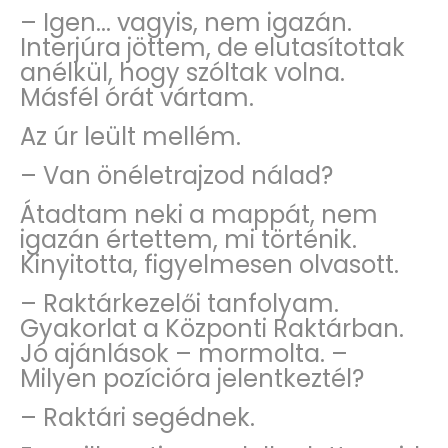
– Igen... vagyis, nem igazán.
Interjúra jöttem, de elutasítottak
anélkül, hogy szóltak volna.
Másfél órát vártam.
Az úr leült mellém.
– Van önéletrajzod nálad?
Átadtam neki a mappát, nem
igazán értettem, mi történik.
Kinyitotta, figyelmesen olvasott.
– Raktárkezelői tanfolyam.
Gyakorlat a Központi Raktárban.
Jó ajánlások – mormolta. –
Milyen pozícióra jelentkeztél?
– Raktári segédnek.