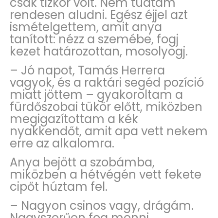
csak tízkor volt. Nem tudtam
rendesen aludni. Egész éjjel azt
ismételgettem, amit anya
tanított: nézz a szemébe, fogj
kezet határozottan, mosolyogj.
– Jó napot, Tamás Herrera
vagyok, és a raktári segéd pozíció
miatt jöttem – gyakoroltam a
fürdőszobai tükör előtt, miközben
megigazítottam a kék
nyakkendőt, amit apa vett nekem
erre az alkalomra.
Anya bejött a szobámba,
miközben a hétvégén vett fekete
cipőt húztam fel.
– Nagyon csinos vagy, drágám.
Nagyszerűen fog menni.