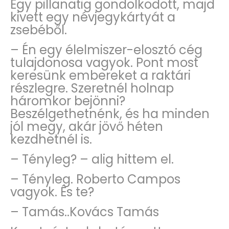
Egy pillanatig gondolkodott, majd
kivett egy névjegykártyát a
zsebéből.
– Én egy élelmiszer-elosztó cég
tulajdonosa vagyok. Pont most
keresünk embereket a raktári
részlegre. Szeretnél holnap
háromkor bejönni?
Beszélgethetnénk, és ha minden
jól megy, akár jövő héten
kezdhetnél is.
– Tényleg? – alig hittem el.
– Tényleg. Roberto Campos
vagyok. És te?
– Tamás..Kovács Tamás