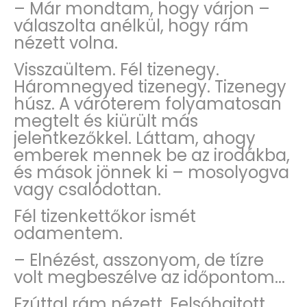
– Már mondtam, hogy várjon –
válaszolta anélkül, hogy rám
nézett volna.
Visszaültem. Fél tizenegy.
Háromnegyed tizenegy. Tizenegy
húsz. A váróterem folyamatosan
megtelt és kiürült más
jelentkezőkkel. Láttam, ahogy
emberek mennek be az irodákba,
és mások jönnek ki – mosolyogva
vagy csalódottan.
Fél tizenkettőkor ismét
odamentem.
– Elnézést, asszonyom, de tízre
volt megbeszélve az időpontom...
Ezúttal rám nézett. Felsóhajtott.