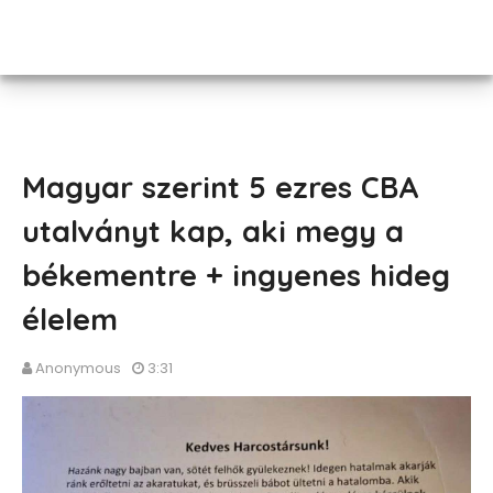
Magyar szerint 5 ezres CBA
utalványt kap, aki megy a
békementre + ingyenes hideg
élelem
Anonymous
3:31