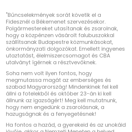
"Bűncselekmények sorát követik el a
Fidesznél a Békemenet szervezésekor.
Polgármestereket utasítanak és zsarolnak,
hogy a közpénzen vásárolt falubuszokkal
szállítsanak Budapestre közmunkásokat,
önkormányzati dolgozókat. Emellett ingyenes
utaztatást, élelmiszercsomagot és CBA
utalványt ígérnek a résztvevőknek.
Soha nem volt ilyen fontos, hogy
megmutassa magát az emberséges és
szabad Magyarország! Mindenkinek fel kell
állni a fotelekből és október 23-án ki kell
állnunk az igazságért! Meg kell mutatnunk,
hogy nem engedünk a zsarolásnak, a
hazugságnak és a fenyegetésnek!
Ha fontos a hazád, a gyerekeid és az unokáid
jövője, akkor a Nemzeti Meneten a helyed