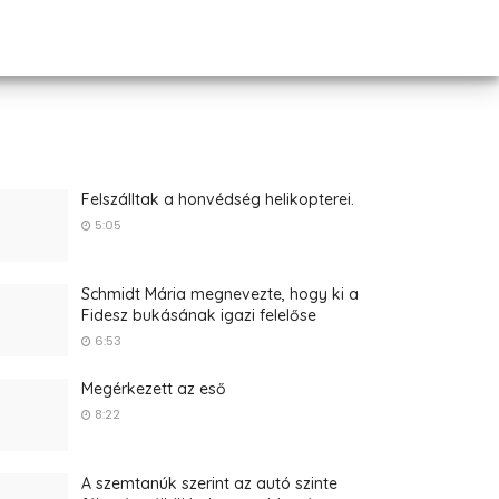
Felszálltak a honvédség helikopterei.
5:05
Schmidt Mária megnevezte, hogy ki a
Fidesz bukásának igazi felelőse
6:53
Megérkezett az eső
8:22
A szemtanúk szerint az autó szinte