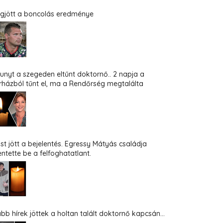
gjött a boncolás eredménye
hunyt a szegeden eltűnt doktornő.. 2 napja a
rházból tűnt el, ma a Rendőrség megtalálta
st jött a bejelentés. Egressy Mátyás családja
entette be a felfoghatatlant.
abb hírek jöttek a holtan talált doktornő kapcsán...