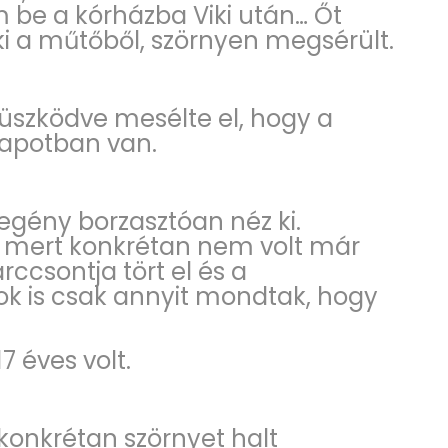
be a kórházba Viki után… Őt
ki a műtőből, szörnyen megsérült.
üszködve mesélte el, hogy a
llapotban van.
zegény borzasztóan néz ki.
tt, mert konkrétan nem volt már
 arccsontja tört el és a
k is csak annyit mondtak, hogy
.
17 éves volt.
konkrétan szörnyet halt