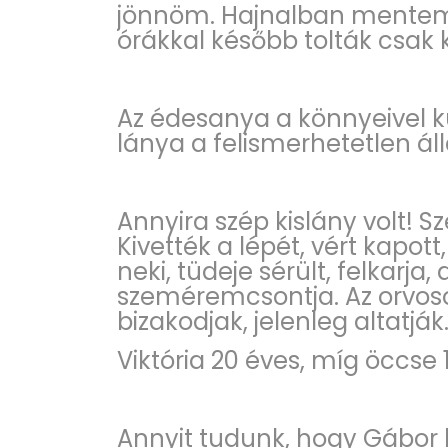
jönnöm. Hajnalban mentem 
órákkal később tolták csak 
Az édesanya a könnyeivel k
lánya a felismerhetetlen á
Annyira szép kislány volt! S
Kivették a lépét, vért kapo
neki, tüdeje sérült, felkarja,
szeméremcsontja. Az orvoso
bizakodjak, jelenleg altatják
Viktória 20 éves, míg öccse 
Annyit tudunk, hogy Gábor 