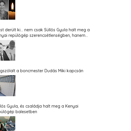
st derült ki... nem csak Süllős Gyula halt meg a
nyai repülőgép szerencsétlenségben, hanem...
gszólalt a boncmester Dudás Miki kapcsán
llős Gyula, és családja halt meg a Kenyai
pülőgép balesetben