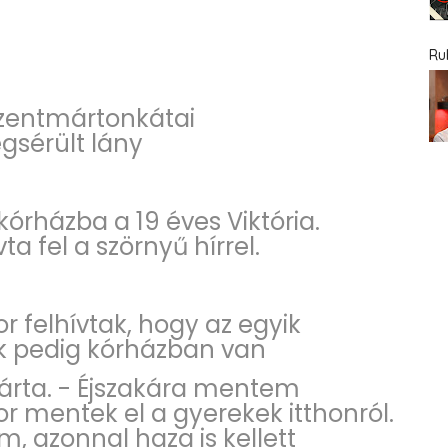
Ru
szentmártonkátai
gsérült lány
kórházba a 19 éves Viktória.
ta fel a szörnyű hírrel.
 felhívtak, hogy az egyik
k pedig kórházban van
árta. - Éjszakára mentem
mentek el a gyerekek itthonról.
m, azonnal haza is kellett