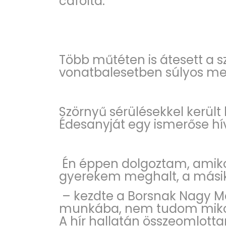
cáfolta.
Több műtéten is átesett a 
vonatbalesetben súlyos me
Szörnyű sérülésekkel került 
Édesanyját egy ismerőse hív
Én éppen dolgoztam, amikor
gyerekem meghalt, a mási
– kezdte a Borsnak Nagy M
munkába, nem tudom mikor 
A hír hallatán összeomlotta