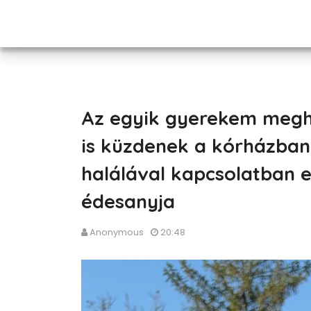
Az egyik gyerekem meghal
is küzdenek a kórházban..
halálával kapcsolatban 
édesanyja
Anonymous
20:48