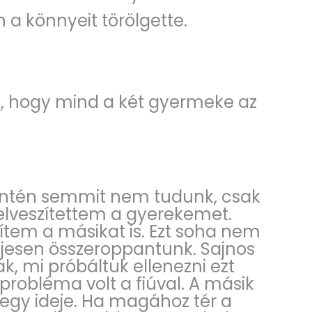
 a könnyeit törölgette.
i, hogy mind a két gyermeke az
zintén semmit nem tudunk, csak
elveszítettem a gyerekemet.
ítem a másikat is. Ezt soha nem
ljesen összeroppantunk. Sajnos
tak, mi próbáltuk ellenezni ezt
probléma volt a fiúval. A másik
t egy ideje. Ha magához tér a