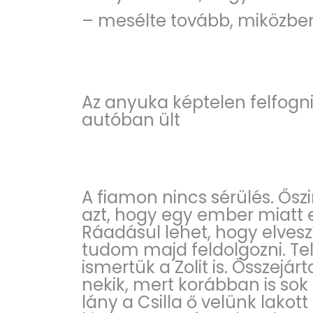
– mesélte tovább, miközben
Az anyuka képtelen felfogn
autóban ült
A fiamon nincs sérülés. Ős
azt, hogy egy ember miatt 
Ráadásul lehet, hogy elvesz
tudom majd feldolgozni. Te
ismertük a Zolit is. Összejár
nekik, mert korábban is sok 
lány a Csilla ő velünk lakot