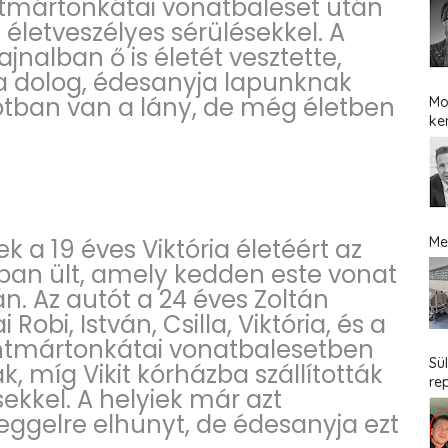
ntmártonkátai vonatbaleset után
, életveszélyes sérülésekkel. A
jnalban ő is életét vesztette,
a dolog, édesanyja lapunknak
otban van a lány, de még életben
Mo
ke
 a 19 éves Viktória életéért az
Me
óban ült, amely kedden este vonat
n. Az autót a 24 éves Zoltán
Robi, István, Csilla, Viktória, és a
entmártonkátai vonatbalesetben
Sü
, míg Vikit kórházba szállították
re
sekkel. A helyiek már azt
reggelre elhunyt, de édesanyja ezt