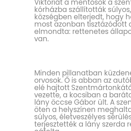
Viktóriát a mentősök a sze
kórházba szállították súlyos
községben elterjedt, hogy ha
most azonban tisztázódott 
elmondta: rettenetes állap
van.
Minden pillanatban küzdenek
orvosok. Ő is abban az aut
elé hajtott Szentmártonkátá
vezette, a kocsiban a barátai 
lány öccse Gábor ült. A sz
öten a helyszínen meghaltak
súlyos, életveszélyes sérülé
terjesztették a lány szerda 