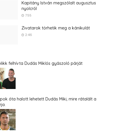
Kapitány István megszólalt augusztus
nyolcról
7:55
Zivatarok törhetik meg a kánikulát
2:46
blikk felhívta Dudás Miklós gyászoló párját
pok óta halott lehetett Dudás Miki, mire rátalált a
ja.