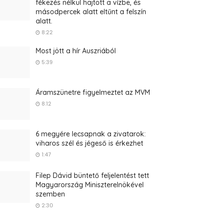
fékezés nélkül hajtott a vízbe, és
másodpercek alatt eltűnt a felszín
alatt.
8:22
Most jött a hír Auszriából
5:39
Áramszünetre figyelmeztet az MVM
8:12
6 megyére lecsapnak a zivatarok:
viharos szél és jégeső is érkezhet
1:47
Filep Dávid büntető feljelentést tett
Magyarország Miniszterelnökével
szemben
2:30