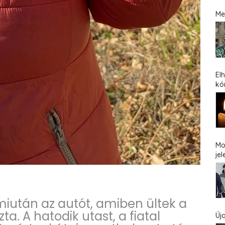
Me
El
kó
Mo
jel
miután az autót, amiben ültek a
a. A hatodik utast, a fiatal
Új