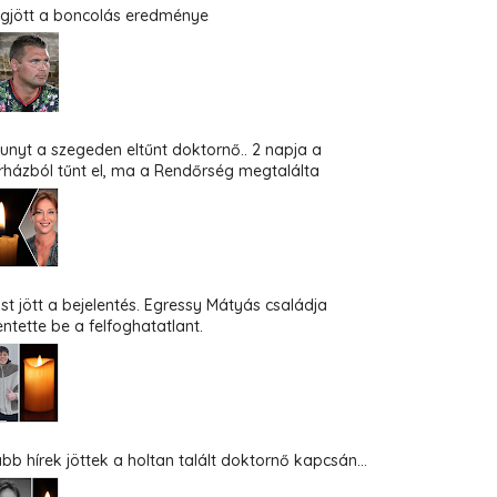
gjött a boncolás eredménye
hunyt a szegeden eltűnt doktornő.. 2 napja a
rházból tűnt el, ma a Rendőrség megtalálta
st jött a bejelentés. Egressy Mátyás családja
entette be a felfoghatatlant.
abb hírek jöttek a holtan talált doktornő kapcsán...