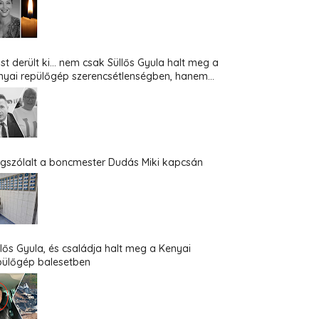
st derült ki... nem csak Süllős Gyula halt meg a
nyai repülőgép szerencsétlenségben, hanem...
gszólalt a boncmester Dudás Miki kapcsán
llős Gyula, és családja halt meg a Kenyai
pülőgép balesetben