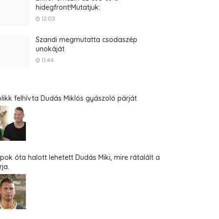
hidegfront!Mutatjuk:
12:03
Szandi megmutatta csodaszép
unokáját
11:44
blikk felhívta Dudás Miklós gyászoló párját
pok óta halott lehetett Dudás Miki, mire rátalált a
ja.