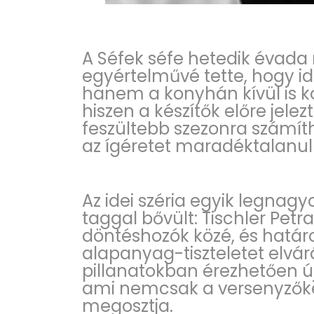
A Séfek séfe hetedik évada
egyértelművé tette, hogy 
hanem a konyhán kívül is k
hiszen a készítők előre jele
feszültebb szezonra számíth
az ígéretet maradéktalanul b
Az idei széria egyik legnagy
taggal bővült: Tischler Petra
döntéshozók közé, és határo
alapanyag-tiszteletet elváró
pillanatokban érezhetően ú
ami nemcsak a versenyzőke
megosztja.