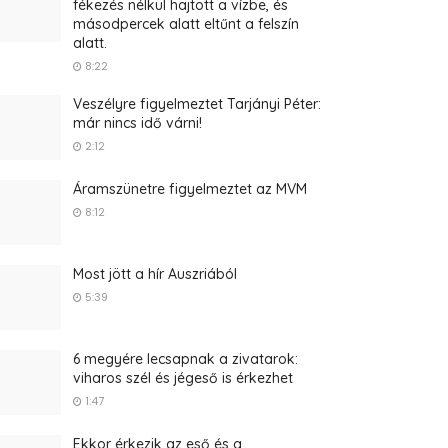
fékezés nélkül hajtott a vízbe, és
másodpercek alatt eltűnt a felszín
alatt.
8:22
Veszélyre figyelmeztet Tarjányi Péter:
már nincs idő várni!
2:12
Áramszünetre figyelmeztet az MVM
8:12
Most jött a hír Auszriából
5:39
6 megyére lecsapnak a zivatarok:
viharos szél és jégeső is érkezhet
1:47
Ekkor érkezik az eső és a