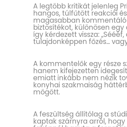
A legtöbb kritikát jelenleg 
hangos, túlfűtött reakciói é
magasabban kommentáló stí
biztosítékot, különösen egy 
így kérdezett vissza: „Séééf
tulajdonképpen főzés… vagy
A kommentelők egy része sz
hanem kifejezetten idegesít
emiatt inkább nem nézik tov
konyhai szakmaiság háttér
mögött.
A feszültség állítólag a stú
kaptak szárnyra arról, hog