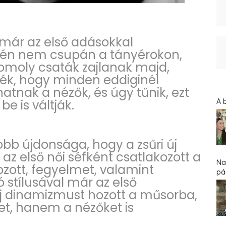
 már az első adásokkal
idén nem csupán a tányérokon,
omoly csaták zajlanak majd,
zték, hogy minden eddiginél
atnak a nézők, és úgy tűnik, ezt
e is váltják.
A 
obb újdonsága, hogy a zsűri új
 az első női séfként csatlakozott a
Na
zott, fegyelmet, valamint
pár
 stílusával már az első
j dinamizmust hozott a műsorba,
t, hanem a nézőket is