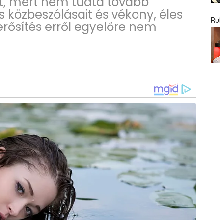
t, mert nem tudta tovább
s közbeszólásait és vékony, éles
Ru
erősítés erről egyelőre nem