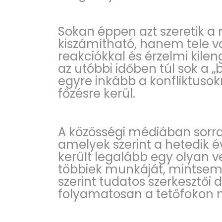
Sokan éppen azt szeretik a
kiszámítható, hanem tele va
reakciókkal és érzelmi kilen
az utóbbi időben túl sok a „
egyre inkább a konfliktuso
főzésre kerül.
A közösségi médiában sorra
amelyek szerint a hetedik
került legalább egy olyan ve
többiek munkáját, mintsem e
szerint tudatos szerkesztői 
folyamatosan a tetőfokon 