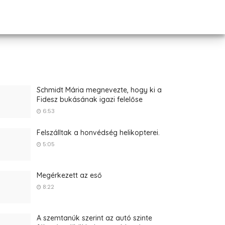
Schmidt Mária megnevezte, hogy ki a
Fidesz bukásának igazi felelőse
6:53
Felszálltak a honvédség helikopterei.
5:05
Megérkezett az eső
8:22
A szemtanúk szerint az autó szinte