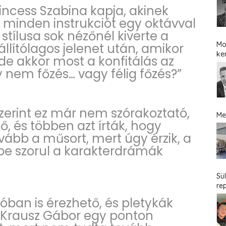
Princess Szabina kapja, akinek
s minden instrukciót egy oktávval
lusa sok nézőnél kiverte a
Mo
állítólagos jelenet után, amikor
ke
, de akkor most a konfitálás az
 nem főzés… vagy félig főzés?”
erint ez már nem szórakoztató,
Me
ő, és többen azt írták, hogy
ább a műsort, mert úgy érzik, a
be szorul a karakterdrámák
Sü
re
dióban is érezhető, és pletykák
y Krausz Gábor egy ponton