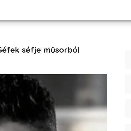
Séfek séfje műsorból