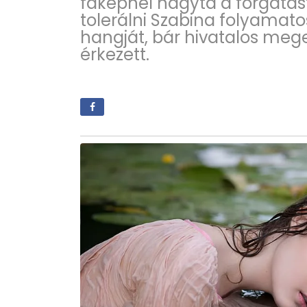
faképnél hagyta a forgatás
tolerálni Szabina folyamato
hangját, bár hivatalos meg
érkezett.