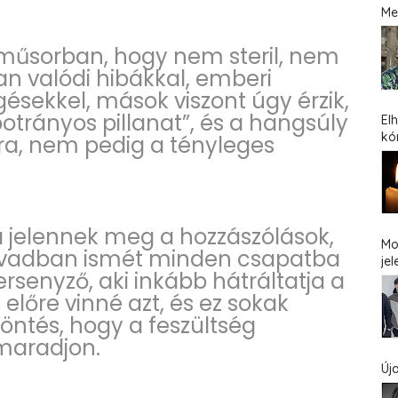
Me
 műsorban, hogy nem steril, nem
n valódi hibákkal, emberi
gésekkel, mások viszont úgy érzik,
botrányos pillanat”, és a hangsúly
El
kó
kra, nem pedig a tényleges
 jelennek meg a hozzászólások,
Mo
 évadban ismét minden csapatba
jel
rsenyző, aki inkább hátráltatja a
lőre vinné azt, és ez sokak
döntés, hogy a feszültség
maradjon.
Új