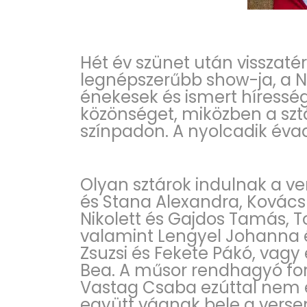
Hét év szünet után visszaté
legnépszerűbb show-ja, a N
énekesek és ismert híresség
közönséget, miközben a sztá
színpadon. A nyolcadik éva
Olyan sztárok indulnak a v
és Stana Alexandra, Kovács 
Nikolett és Gajdos Tamás, To
valamint Lengyel Johanna é
Zsuzsi és Fekete Pákó, vag
Bea. A műsor rendhagyó ford
Vastag Csaba ezúttal nem 
együtt vágnak bele a verseny