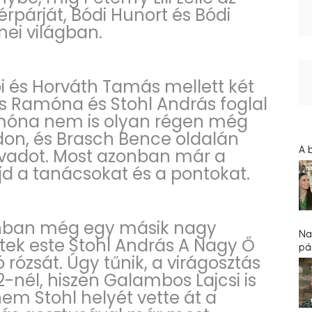
érpárját, Bódi Hunort és Bódi
nei világban.
ibi és Horváth Tamás mellett két
ss Ramóna és Stohl András foglal
Ramóna nem is olyan régen még
don, és Brasch Bence oldalán
A 
évadot. Most azonban már a
jd a tanácsokat és a pontokat.
onban még egy másik nagy
Na
ntek este Stohl András A Nagy Ő
pár
 rózsát. Úgy tűnik, a virágosztás
-nél, hiszen Galambos Lajcsi is
nem Stohl helyét vette át a