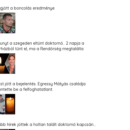
gjött a boncolás eredménye
hunyt a szegeden eltűnt doktornő.. 2 napja a
rházból tűnt el, ma a Rendőrség megtalálta
st jött a bejelentés. Egressy Mátyás családja
entette be a felfoghatatlant.
abb hírek jöttek a holtan talált doktornő kapcsán...