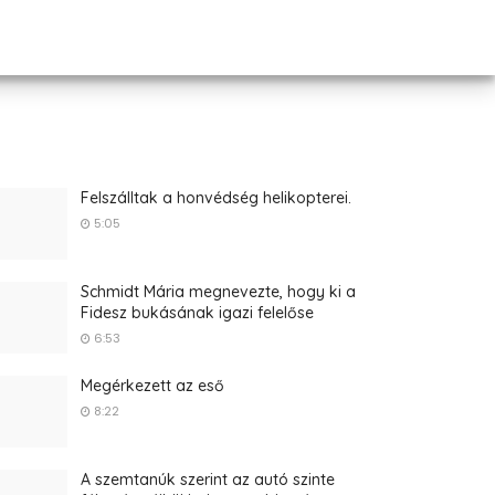
Felszálltak a honvédség helikopterei.
5:05
Schmidt Mária megnevezte, hogy ki a
Fidesz bukásának igazi felelőse
6:53
Megérkezett az eső
8:22
A szemtanúk szerint az autó szinte