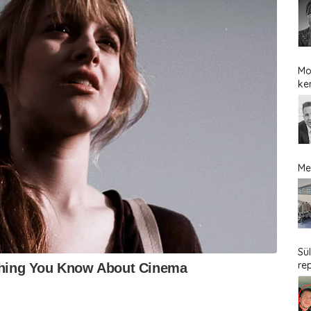
Mo
ke
Me
Sü
re