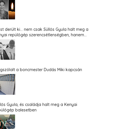
st derült ki... nem csak Süllős Gyula halt meg a
nyai repülőgép szerencsétlenségben, hanem...
gszólalt a boncmester Dudás Miki kapcsán
llős Gyula, és családja halt meg a Kenyai
pülőgép balesetben