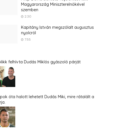
Magyarország Miniszterelnökével
szemben
2:30
Kapitány István megszólalt augusztus
nyolcról
7:55
blikk felhívta Dudás Miklós gyászoló párját
pok óta halott lehetett Dudás Miki, mire rátalált a
ja.