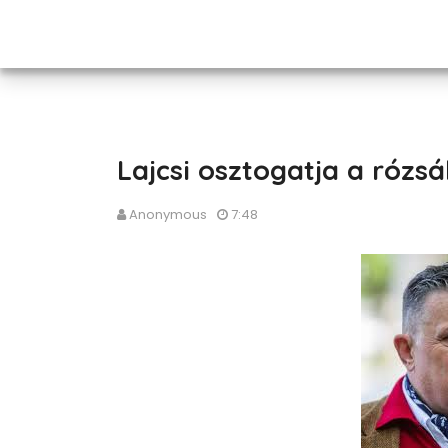
Lajcsi osztogatja a rózsá
Anonymous
7:48