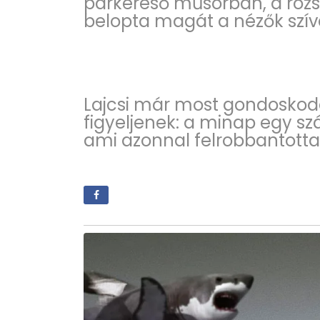
párkereső műsorban, a róz
belopta magát a nézők szív
Lajcsi már most gondoskodo
figyeljenek: a minap egy sz
ami azonnal felrobbantotta