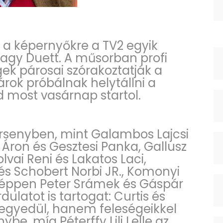
r a képernyőkre a TV2 egyik
agy Duett. A műsorban profi
ek párosai szórakoztatják a
rok próbálnak helytállni a
d most vasárnap startol.
ersenyben, mint Galambos Lajcsi
Áron és Gesztesi Panka, Gallusz
lvai Reni és Lakatos Laci,
s Schobert Norbi JR., Komonyi
y éppen Peter Srámek és Gáspár
ulatot is tartogat: Curtis és
egyedül, hanem feleségeikkel
be, míg Péterffy Lili Lelle az