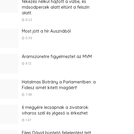
fékezés nélkül hajtott a vízbe, és
másodpercek alatt eltűnt a felszín
alatt.
8:22
Most jött a hír Auszriából
5:39
Áramszünetre figyelmeztet az MVM
8:12
Hatalmas Botrány a Parlamentben: a
Fidesz ismét kitett magáért!
7:48
6 megyére lecsapnak a zivatarok:
viharos szél és jégeső is érkezhet
1:47
Filep Dávid büntető feljelentést tett