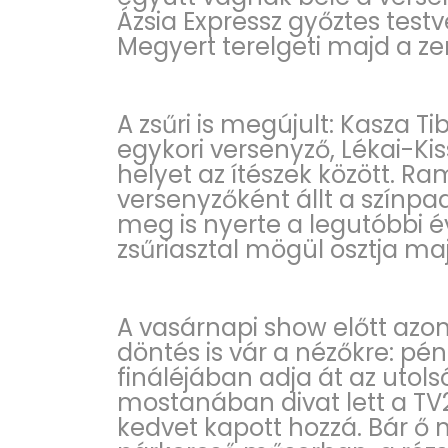
Ázsia Expressz győztes testv
Megyert terelgeti majd a ze
A zsűri is megújult: Kasza T
egykori versenyző, Lékai-Ki
helyet az ítészek között. 
versenyzőként állt a színpa
meg is nyerte a legutóbbi 
zsűriasztal mögül osztja ma
A vasárnapi show előtt az
döntés is vár a nézőkre: pé
fináléjában adja át az utolsó
mostanában divat lett a TV2
kedvet kapott hozzá. Bár ő 