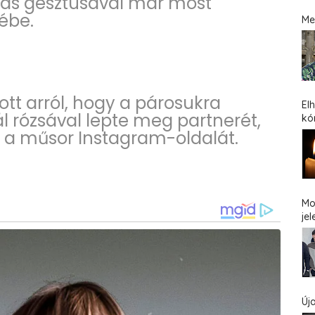
sás gesztusával már most
ébe.
Me
tt arról, hogy a párosukra
El
ál rózsával lepte meg partnerét,
kó
 a műsor Instagram-oldalát.
Mo
jel
Új