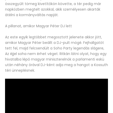
összegyűlt tömeg kivetítőkön követte, a tér pedig már
napközben megtelt azokkal, akik személyesen akarták
átélni a kormányváltás napját.
A pillanat, amikor Magyar Péter DJ lett
Az este egyik legtöbbet megosztott jelenete akkor jött,
amikor Magyar Péter beállt a DJ-pult mögé. Fejhallgatót
tett fel, majd felcsendült a Soho Party legendás slágere,
Az éjjel soha nem érhet véget. Ritkán látni olyat, hogy egy
hivatalba lépő magyar miniszterelnök a parlamenti eskü
után néhány órával DJ-ként adja meg a hangot a Kossuth
téri ünneplésnek.