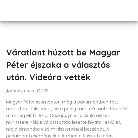
Váratlant húzott be Magyar
Péter éjszaka a választás
után. Videóra vették
Anonymous
11:51
Magyar Péter szombaton még a parlamentben tett
miniszterelnöki esküt, este pedig már a Kossuth téren állt
a tömeg előtt. Az új Országgyűlés alakuló ülésén
miniszterelnökké választották, letette hivatali esküjét,
majd elmondta első miniszterelnöki beszédét. A
parlamenti eseményeket közben a Kossuth téren