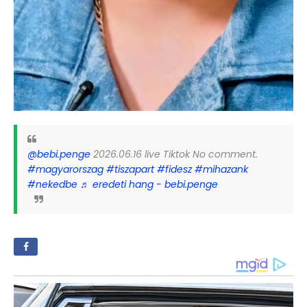
@bebi.penge
2026.06.16 live Tiktok No comment.
#magyarorszag
#tiszapart
#fidesz
#mihazank
#nekedbe
♬ eredeti hang - bebi.penge