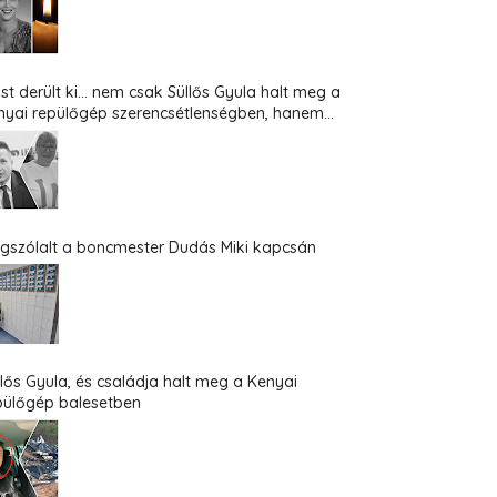
st derült ki... nem csak Süllős Gyula halt meg a
nyai repülőgép szerencsétlenségben, hanem...
gszólalt a boncmester Dudás Miki kapcsán
llős Gyula, és családja halt meg a Kenyai
pülőgép balesetben