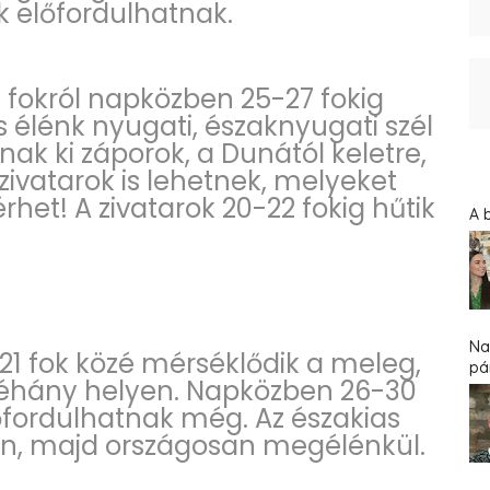
 előfordulhatnak.
9 fokról napközben 25-27 fokig
s élénk nyugati, északnyugati szél
nak ki záporok, a Dunától keletre,
zivatarok is lehetnek, melyeket
sérhet! A zivatarok 20-22 fokig hűtik
A 
Na
21 fok közé mérséklődik a meleg,
pár
 néhány helyen. Napközben 26-30
őfordulhatnak még. Az északias
on, majd országosan megélénkül.