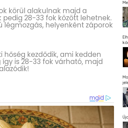
Me
ok körül alakulnak majd a
dig 28-33 fok között lehetnek.
yú légmozgás, helyenként záporok
El
kó
ti hőség kezdődik, ami kedden
így is 28-33 fok várható, majd
alazódik!
Mo
jel
Új