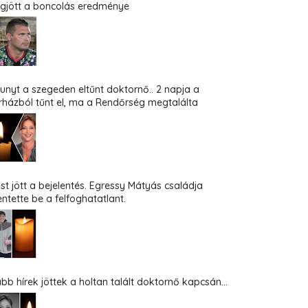
gjött a boncolás eredménye
hunyt a szegeden eltűnt doktornő.. 2 napja a
rházból tűnt el, ma a Rendőrség megtalálta
st jött a bejelentés. Egressy Mátyás családja
entette be a felfoghatatlant.
abb hírek jöttek a holtan talált doktornő kapcsán...