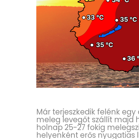
Már terjeszkedik felénk egy
meleg levegőt szállít majd 
holnap 25-27 fokig melegszi
helyenként erős nyugatias 