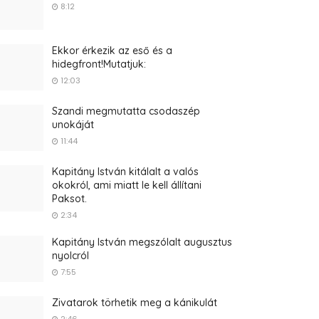
8:12
Ekkor érkezik az eső és a
hidegfront!Mutatjuk:
12:03
Szandi megmutatta csodaszép
unokáját
11:44
Kapitány István kitálalt a valós
okokról, ami miatt le kell állítani
Paksot.
2:34
Kapitány István megszólalt augusztus
nyolcról
7:55
Zivatarok törhetik meg a kánikulát