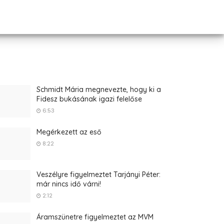
Schmidt Mária megnevezte, hogy ki a
Fidesz bukásának igazi felelőse
6:53
Megérkezett az eső
8:22
Veszélyre figyelmeztet Tarjányi Péter:
már nincs idő várni!
2:12
Áramszünetre figyelmeztet az MVM