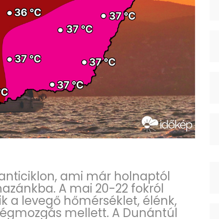
 anticiklon, ami már holnaptól
hazánkba. A mai 20-22 fokról
k a levegő hőmérséklet, élénk,
légmozgás mellett. A Dunántúl