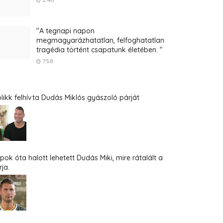
2:46
"A tegnapi napon
megmagyarázhatatlan, felfoghatatlan
tragédia történt csapatunk életében. "
7:58
blikk felhívta Dudás Miklós gyászoló párját
pok óta halott lehetett Dudás Miki, mire rátalált a
ja.