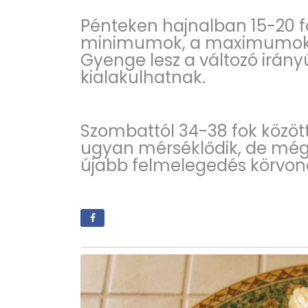
Pénteken hajnalban 15-20 f
minimumok, a maximumok pe
Gyenge lesz a változó irán
kialakulhatnak.
Szombattól 34-38 fok közöt
ugyan mérséklődik, de még 
újabb felmelegedés körvon