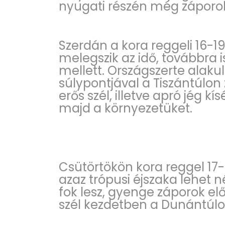
nyugati részén még záporok
Szerdán a kora reggeli 16-1
melegszik az idő, továbbra i
mellett. Országszerte alakul
súlypontjával a Tiszántúlon 
erős szél, illetve apró jég kí
majd a környezetüket.
Csütörtökön kora reggel 17-
azaz trópusi éjszaka lehet
fok lesz, gyenge záporok el
szél kezdetben a Dunántúl