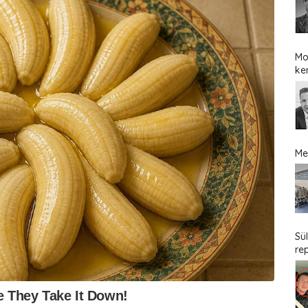
Mo
ke
Me
Sü
re