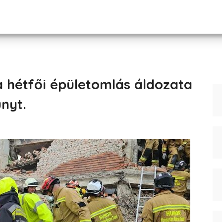
a hétfői épületomlás áldozata
nyt.