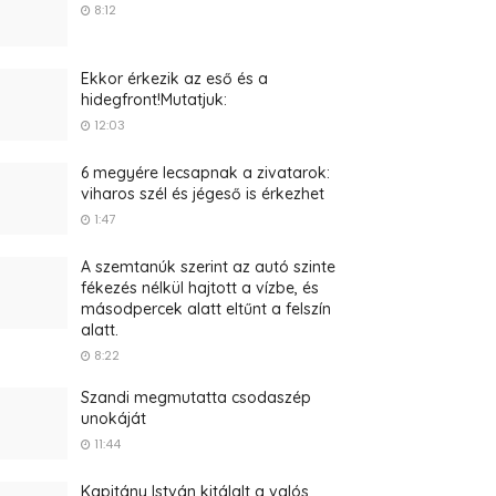
8:12
Ekkor érkezik az eső és a
hidegfront!Mutatjuk:
12:03
6 megyére lecsapnak a zivatarok:
viharos szél és jégeső is érkezhet
1:47
A szemtanúk szerint az autó szinte
fékezés nélkül hajtott a vízbe, és
másodpercek alatt eltűnt a felszín
alatt.
8:22
Szandi megmutatta csodaszép
unokáját
11:44
Kapitány István kitálalt a valós