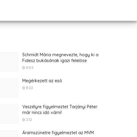
Schmidt Mária megnevezte, hogy ki a
Fidesz bukásának igazi felelőse
6:53
Megérkezett az eső
8:22
Veszélyre figyelmeztet Tarjányi Péter:
már nincs idő várni!
2:12
Áramszünetre figyelmeztet az MVM