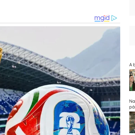
A 
Na
pár