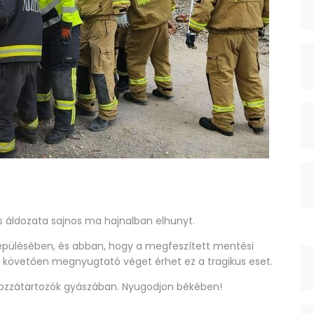
s áldozata sajnos ma hajnalban elhunyt.
épülésében, és abban, hogy a megfeszített mentési
 követően megnyugtató véget érhet ez a tragikus eset.
hozzátartozók gyászában. Nyugodjon békében!