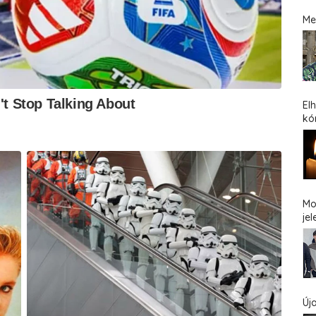
Me
El
kó
Mo
jel
Új