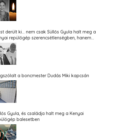
st derült ki... nem csak Süllős Gyula halt meg a
nyai repülőgép szerencsétlenségben, hanem...
gszólalt a boncmester Dudás Miki kapcsán
llős Gyula, és családja halt meg a Kenyai
pülőgép balesetben