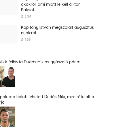
okokról, ami miatt le kell állítani
Paksot.
2:34
Kapitány István megszólalt augusztus
nyolcról
7:55
blikk felhívta Dudás Miklós gyászoló párját
pok óta halott lehetett Dudás Miki, mire rátalált a
ja.