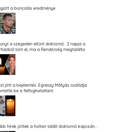
gjött a boncolás eredménye
hunyt a szegeden eltűnt doktornő.. 2 napja a
rházból tűnt el, ma a Rendőrség megtalálta
st jött a bejelentés. Egressy Mátyás családja
entette be a felfoghatatlant.
abb hírek jöttek a holtan talált doktornő kapcsán...