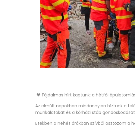
🖤 Fájdalmas hírt kaptunk: a hétfői épületomlá
Az elmúlt napokban mindannyian bíztunk a fel
munkálatokat és a kórházi stáb gondoskodását
Ezekben a nehéz órákban szívből osztozom a 