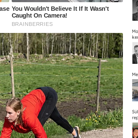
Mo
ke
Me
Sü
re