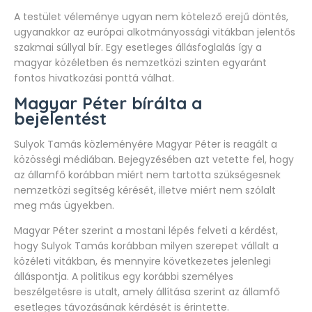
A testület véleménye ugyan nem kötelező erejű döntés,
ugyanakkor az európai alkotmányossági vitákban jelentős
szakmai súllyal bír. Egy esetleges állásfoglalás így a
magyar közéletben és nemzetközi szinten egyaránt
fontos hivatkozási ponttá válhat.
Magyar Péter bírálta a
bejelentést
Sulyok Tamás közleményére Magyar Péter is reagált a
közösségi médiában. Bejegyzésében azt vetette fel, hogy
az államfő korábban miért nem tartotta szükségesnek
nemzetközi segítség kérését, illetve miért nem szólalt
meg más ügyekben.
Magyar Péter szerint a mostani lépés felveti a kérdést,
hogy Sulyok Tamás korábban milyen szerepet vállalt a
közéleti vitákban, és mennyire következetes jelenlegi
álláspontja. A politikus egy korábbi személyes
beszélgetésre is utalt, amely állítása szerint az államfő
esetleges távozásának kérdését is érintette.