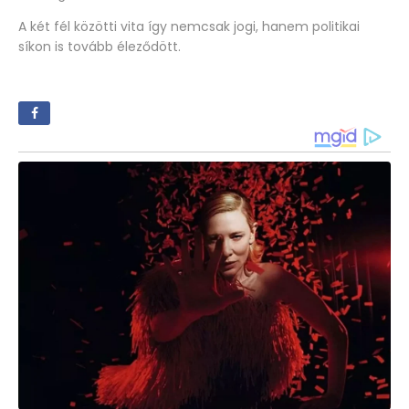
A két fél közötti vita így nemcsak jogi, hanem politikai
síkon is tovább éleződött.