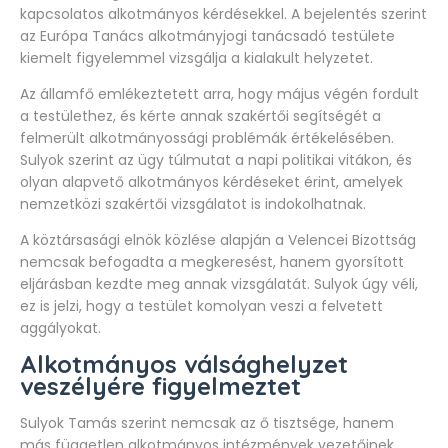
kapcsolatos alkotmányos kérdésekkel. A bejelentés szerint
az Európa Tanács alkotmányjogi tanácsadó testülete
kiemelt figyelemmel vizsgálja a kialakult helyzetet.
Az államfő emlékeztetett arra, hogy május végén fordult
a testülethez, és kérte annak szakértői segítségét a
felmerült alkotmányossági problémák értékelésében.
Sulyok szerint az ügy túlmutat a napi politikai vitákon, és
olyan alapvető alkotmányos kérdéseket érint, amelyek
nemzetközi szakértői vizsgálatot is indokolhatnak.
A köztársasági elnök közlése alapján a Velencei Bizottság
nemcsak befogadta a megkeresést, hanem gyorsított
eljárásban kezdte meg annak vizsgálatát. Sulyok úgy véli,
ez is jelzi, hogy a testület komolyan veszi a felvetett
aggályokat.
Alkotmányos válsághelyzet
veszélyére figyelmeztet
Sulyok Tamás szerint nemcsak az ő tisztsége, hanem
más független alkotmányos intézmények vezetőinek