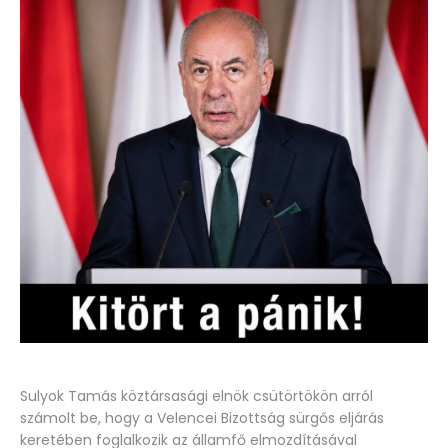
Sulyok Tamás köztársasági elnök csütörtökön arról
számolt be, hogy a Velencei Bizottság sürgős eljárás
keretében foglalkozik az államfő elmozdításával