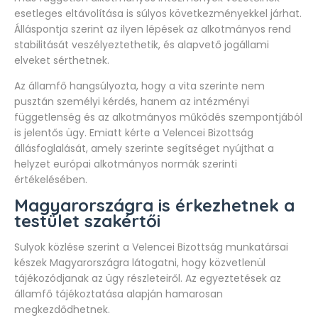
esetleges eltávolítása is súlyos következményekkel járhat.
Álláspontja szerint az ilyen lépések az alkotmányos rend
stabilitását veszélyeztethetik, és alapvető jogállami
elveket sérthetnek.
Az államfő hangsúlyozta, hogy a vita szerinte nem
pusztán személyi kérdés, hanem az intézményi
függetlenség és az alkotmányos működés szempontjából
is jelentős ügy. Emiatt kérte a Velencei Bizottság
állásfoglalását, amely szerinte segítséget nyújthat a
helyzet európai alkotmányos normák szerinti
értékelésében.
Magyarországra is érkezhetnek a
testület szakértői
Sulyok közlése szerint a Velencei Bizottság munkatársai
készek Magyarországra látogatni, hogy közvetlenül
tájékozódjanak az ügy részleteiről. Az egyeztetések az
államfő tájékoztatása alapján hamarosan
megkezdődhetnek.