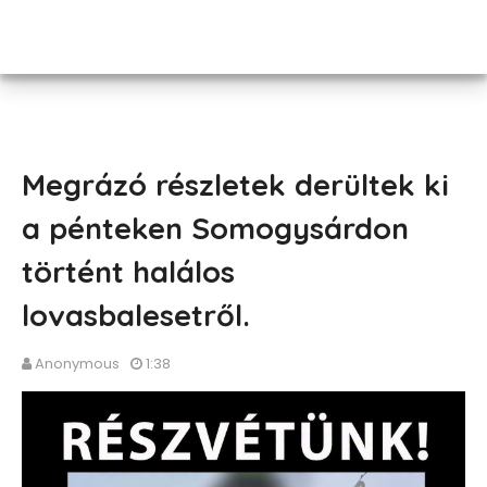
Megrázó részletek derültek ki
a pénteken Somogysárdon
történt halálos
lovasbalesetről.
Anonymous
1:38