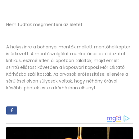
Nem tudták megmenteni az életét
A helyszínre a böhönyei mentők mellett mentőhelikopter
is érkezett. A mentőszolgálat munkatársai az áldozatot
kritikus, eszméletlen állapotban találták, majd emelt
szintű ellátást követően a kaposvári Kaposi Mór Oktató
Kórházba szállították. Az orvosok erőfeszítései ellenére a
sérülései olyan súlyosak voltak, hogy néhány órával
később, péntek este a kórházban elhunyt.