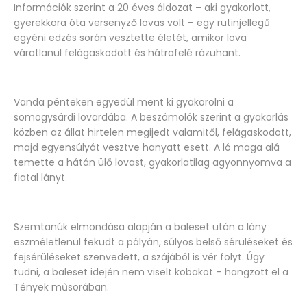
Információk szerint a 20 éves áldozat – aki gyakorlott,
gyerekkora óta versenyző lovas volt – egy rutinjellegű
egyéni edzés során vesztette életét, amikor lova
váratlanul felágaskodott és hátrafelé rázuhant.
Vanda pénteken egyedül ment ki gyakorolni a
somogysárdi lovardába. A beszámolók szerint a gyakorlás
közben az állat hirtelen megijedt valamitől, felágaskodott,
majd egyensúlyát vesztve hanyatt esett. A ló maga alá
temette a hátán ülő lovast, gyakorlatilag agyonnyomva a
fiatal lányt.
Szemtanúk elmondása alapján a baleset után a lány
eszméletlenül feküdt a pályán, súlyos belső sérüléseket és
fejsérüléseket szenvedett, a szájából is vér folyt. Úgy
tudni, a baleset idején nem viselt kobakot – hangzott el a
Tények műsorában.