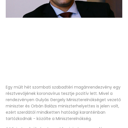
Egy múlt hét szombati szabadtéri magánrendezvény egy
résztvevőjének koronavírus tesztje pozitív lett. Mivel a
rendezvényen Gulyás Gergely Miniszterelnökséget vezető
miniszter és Orbán Balázs miniszterhelyettes is jelen volt,
ezért szerdától mindketten hatósági karanténban
tartózkodnak - közölte a Miniszterelnökség.