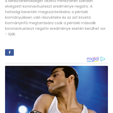
A Miniszterelnökséget vezető miniszteren szerdán
elvégzett koronavírusteszt eredménye negatív. A
hatósági karantén megszüntetésére, a pénteki
kormányülésen való részvételre és az azt követő
Kormányinfó megtartására csak a pénteki második
koronavírusteszt negatív eredménye esetén kerülhet sor
- írják.