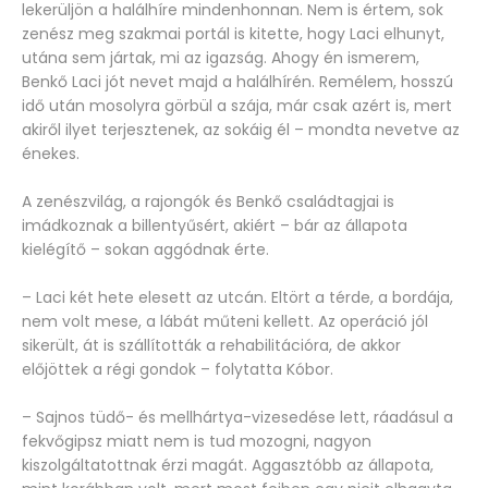
lekerüljön a halálhíre mindenhonnan. Nem is értem, sok
zenész meg szakmai portál is kitette, hogy Laci elhunyt,
utána sem jártak, mi az igazság. Ahogy én ismerem,
Benkő Laci jót nevet majd a halálhírén. Remélem, hosszú
idő után mosolyra görbül a szája, már csak azért is, mert
akiről ilyet terjesztenek, az sokáig él – mondta nevetve az
énekes.
A zenészvilág, a rajongók és Benkő családtagjai is
imádkoznak a billentyűsért, akiért – bár az állapota
kielégítő – sokan aggódnak érte.
– Laci két hete elesett az utcán. Eltört a térde, a bordája,
nem volt mese, a lábát műteni kellett. Az operáció jól
sikerült, át is szállították a rehabilitációra, de akkor
előjöttek a régi gondok – folytatta Kóbor.
– Sajnos tüdő- és mellhártya-vizesedése lett, ráadásul a
fekvőgipsz miatt nem is tud mozogni, nagyon
kiszolgáltatottnak érzi magát. Aggasztóbb az állapota,