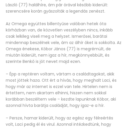
László (77) halálhíre, ám pár órával később kiderült:
szerencsére korán gyászolták a legendás zenészt.
Az Omega együttes billentyűse valóban hetek óta
kórházban van, de közvetlen veszélyben nincs, inkább
csak lelkileg viseli meg a helyzet. Ismerősei, barátai
mindennap beszélnek vele, ám az álhír őket is sokkolta. Az
Omega énekese, Kóbor János (77) is megrémült, de
miután kiderült, nem igaz a hír, megkönnyebbült, és
szerinte Benkő is jót nevet majd ezen.
– Épp a reptéren voltam, vártam a családtagokat, akik
most jöttek haza. Ott ért a hívás, hogy meghalt Laci, és
hogy már az internet is ezzel van tele. Hirtelen nem is
értettem, nem akartam elhinni, hiszen nem sokkal
korábban beszéltem vele – kezdte lapunknak Kóbor, aki
azonnal hívta barátja családját, hogy igaz-e a hír.
– Persze, hamar kiderült, hogy az egész egy félreértés
volt, Laci pedig él és virul. Azonnal intézkedtünk, hogy