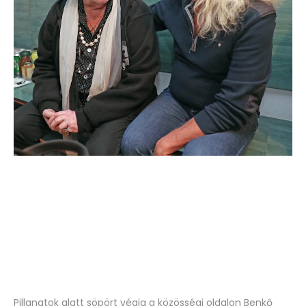
Pillanatok alatt söpört végig a közösségi oldalon Benkő