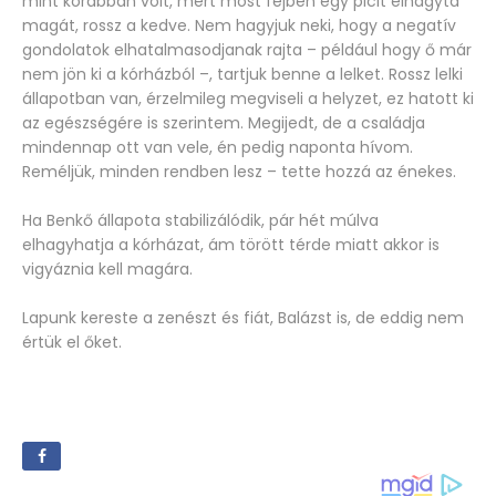
mint korábban volt, mert most fejben egy picit elhagyta
magát, rossz a kedve. Nem hagyjuk neki, hogy a negatív
gondolatok elhatalmasodjanak rajta – például hogy ő már
nem jön ki a kórházból –, tartjuk benne a lelket. Rossz lelki
állapotban van, érzelmileg megviseli a helyzet, ez hatott ki
az egészségére is szerintem. Megijedt, de a családja
mindennap ott van vele, én pedig naponta hívom.
Reméljük, minden rendben lesz – tette hozzá az énekes.
Ha Benkő állapota stabilizálódik, pár hét múlva
elhagyhatja a kórházat, ám törött térde miatt akkor is
vigyáznia kell magára.
Lapunk kereste a zenészt és fiát, Balázst is, de eddig nem
értük el őket.