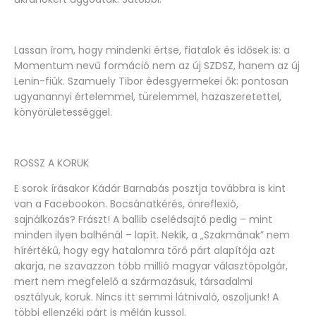
Lassan írom, hogy mindenki értse, fiatalok és idősek is: a
Momentum nevű formáció nem az új SZDSZ, hanem az új
Lenin-fiúk. Szamuely Tibor édesgyermekei ők: pontosan
ugyanannyi értelemmel, türelemmel, hazaszeretettel,
könyörületességgel.
ROSSZ A KORUK
E sorok írásakor Kádár Barnabás posztja továbbra is kint
van a Facebookon. Bocsánatkérés, önreflexió,
sajnálkozás? Frászt! A ballib cselédsajtó pedig – mint
minden ilyen balhénál – lapít. Nekik, a „Szakmának” nem
hírértékű, hogy egy hatalomra törő párt alapítója azt
akarja, ne szavazzon több millió magyar választópolgár,
mert nem megfelelő a származásuk, társadalmi
osztályuk, koruk. Nincs itt semmi látnivaló, oszoljunk! A
többi ellenzéki párt is mélán kussol.