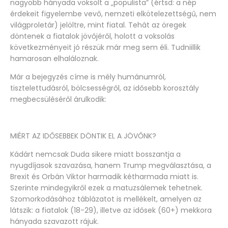
nagyobb hányada voksolt a „populista” (értsd: a nép
érdekeit figyelembe vevő, nemzeti elkötelezettségű, nem
világproletár) jelöltre, mint fiatal. Tehát az öregek
döntenek a fiatalok jövőjéről, holott a voksolás
következményeit jó részük már meg sem éli. Tudniillik
hamarosan elhaláloznak.
Már a bejegyzés címe is mély humánumról,
tisztelettudásról, bölcsességről, az idősebb korosztály
megbecsüléséről árulkodik:
MIÉRT AZ IDŐSEBBEK DÖNTIK EL A JÖVŐNK?
Kádárt nemcsak Duda sikere miatt bosszantja a
nyugdíjasok szavazása, hanem Trump megválasztása, a
Brexit és Orbán Viktor harmadik kétharmada miatt is.
Szerinte mindegyikről ezek a matuzsálemek tehetnek.
Szomorkodásához táblázatot is mellékelt, amelyen az
látszik: a fiatalok (18-29), illetve az idősek (60+) mekkora
hányada szavazott rájuk.