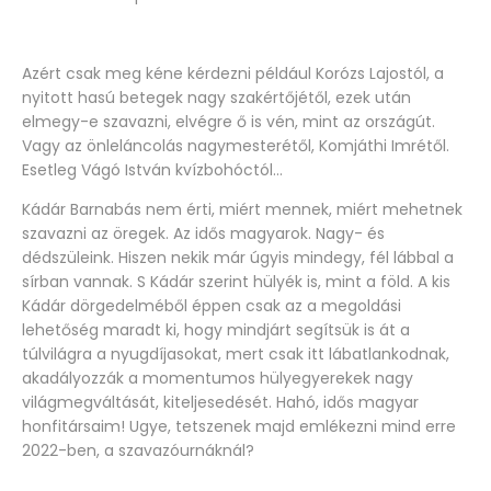
Azért csak meg kéne kérdezni például Korózs Lajostól, a
nyitott hasú betegek nagy szakértőjétől, ezek után
elmegy-e szavazni, elvégre ő is vén, mint az országút.
Vagy az önleláncolás nagymesterétől, Komjáthi Imrétől.
Esetleg Vágó István kvízbohóctól…
Kádár Barnabás nem érti, miért mennek, miért mehetnek
szavazni az öregek. Az idős magyarok. Nagy- és
dédszüleink. Hiszen nekik már úgyis mindegy, fél lábbal a
sírban vannak. S Kádár szerint hülyék is, mint a föld. A kis
Kádár dörgedelméből éppen csak az a megoldási
lehetőség maradt ki, hogy mindjárt segítsük is át a
túlvilágra a nyugdíjasokat, mert csak itt lábatlankodnak,
akadályozzák a momentumos hülyegyerekek nagy
világmegváltását, kiteljesedését. Hahó, idős magyar
honfitársaim! Ugye, tetszenek majd emlékezni mind erre
2022-ben, a szavazóurnáknál?