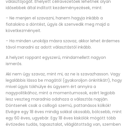
választójogát. Ehelyett célravezetőek lehetnek olyan
idősebbek által indított kezdeményezések, mint:
– Ne menjen el szavazni, hanem hagyja inkább a
fiatalokra a döntést, úgyis ők szenvedik meg majd a
következményeit.
– Ha minden unokája másra szavaz, akkor lehet érdemes
távol maradni az adott választástól inkább.
A helyzet roppant egyszerű, mindamellett nagyon
ismerős.
Aki nem úgy szavaz, mint mi, az ne is szavazhasson. Vagy
legalábbis lássa be magától (gyakoroljon önkritikát!), hogy
mivel úgyis tökhülye és úgysem ért annyira a
nagypolitikához, mint a momentumosok, ezért legjobb
lesz veszteg maradnia odahaza a választás napján.
Döntsenek csak a csillogó szemű, pattanásos kölkök!
Elvégre egy 18 éves mindig sokkal okosabb, bölcsebb, mint
egy 60 éves, ugyebár. Egy 18 éves kiskölök mögött több
évtizedes tudás, tapasztalat, világlátottság van, szemben