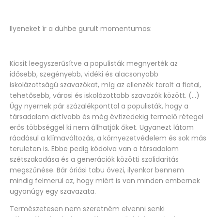
Ilyeneket ír a dühbe gurult momentumos:
Kicsit leegyszerűsítve a populisták megnyerték az
idősebb, szegényebb, vidéki és alacsonyabb
iskolázottságú szavazókat, míg az ellenzék tarolt a fiatal,
tehetősebb, városi és iskolázottabb szavazók között. (…)
Úgy nyernek pár százalékponttal a populisták, hogy a
társadalom aktívabb és még évtizedekig termelő rétegei
erős többséggel ki nem állhatják őket. Ugyanezt látom
ráadásul a klímaváltozás, a környezetvédelem és sok más
területen is. Ebbe pedig kódolva van a társadalom
szétszakadása és a generációk közötti szolidaritás
megszűnése. Bár óriási tabu övezi, ilyenkor bennem
mindig felmerül az, hogy miért is van minden embernek
ugyanúgy egy szavazata.
Természetesen nem szeretném elvenni senki