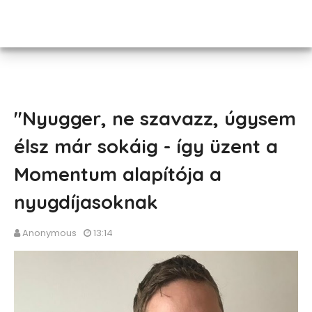
"Nyugger, ne szavazz, úgysem
élsz már sokáig - így üzent a
Momentum alapítója a
nyugdíjasoknak
Anonymous
13:14