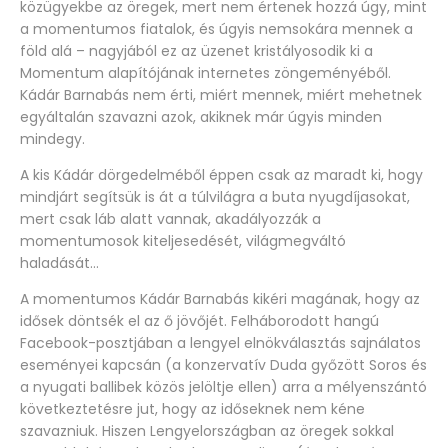
közügyekbe az öregek, mert nem értenek hozzá úgy, mint
a momentumos fiatalok, és úgyis nemsokára mennek a
föld alá – nagyjából ez az üzenet kristályosodik ki a
Momentum alapítójának internetes zöngeményéből.
Kádár Barnabás nem érti, miért mennek, miért mehetnek
egyáltalán szavazni azok, akiknek már úgyis minden
mindegy.
A kis Kádár dörgedelméből éppen csak az maradt ki, hogy
mindjárt segítsük is át a túlvilágra a buta nyugdíjasokat,
mert csak láb alatt vannak, akadályozzák a
momentumosok kiteljesedését, világmegváltó
haladását…
A momentumos Kádár Barnabás kikéri magának, hogy az
idősek döntsék el az ő jövőjét. Felháborodott hangú
Facebook-posztjában a lengyel elnökválasztás sajnálatos
eseményei kapcsán (a konzervatív Duda győzött Soros és
a nyugati ballibek közös jelöltje ellen) arra a mélyenszántó
következtetésre jut, hogy az időseknek nem kéne
szavazniuk. Hiszen Lengyelországban az öregek sokkal