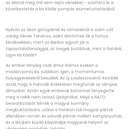
az életről még mit sem sejtő vénekkel – szűrhető le a
következtetés a kis Kádár pompás eszmefuttatásából.
Nyilván az ókori görögöknél és rómaiaknál is azért volt
sokáig Vének Tanácsa, azért döntöttek ők a fontos
kérdésekben, mert az életkor együtt jár a
tapasztalatlansággal, az öregek butábbak, mint a fiatalok,
ugye kis Kádár?
Az ember tényleg csak ámul-bámul ezeken a
madárcsontú kis süldőkön. Igen, a momentumos
hülyegyerekekről beszélek. Az új szadeszosokról. Kezdték
azzal, hogy a franciák érdekében megfúrták az olimpiai
álmunkat. Aztán egyik emberük börtönnel fenyegette
meg a nekik nem tetsző újságírókat. Majd a NATO
beavatkozását kérték a magyar kormány
megbuktatására, utána a határon túli magyar pártok
ellenében román és szlovák pártok mellett kampányoltak,
és a létükért küzdő kárpátaljai magyarok helyett az
ukránokért aggódtak. Satöbbi.