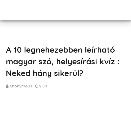
A 10 legnehezebben leírható
magyar szó, helyesírási kvíz :
Neked hány sikerül?
Anonymous
9:50