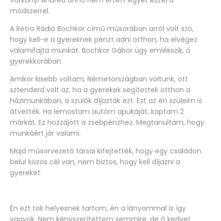
Várkonyi Andrea anno nem értett egyet ezzel a
módszerrel.
A Retro Rádió Bochkor című műsorában arról volt szó,
hogy kell-e a gyereknek pénzt adni otthon, ha elvégez
valamifajta munkát. Bochkor Gábor úgy emlékszik, ő
gyerekkorában
Amikor kisebb voltam, Németországban voltunk, ott
sztenderd volt az, ha a gyerekek segítettek otthon a
házimunkában, a szülők díjazták ezt. Ezt az én szüleim is
átvették. Ha lemostam autóm apukáját, kaptam 2
márkát. Ez hozzájött a zsebpénzhez. Megtanultam, hogy
munkáért jár valami.
Majd műsorvezető társai kifejtették, hogy egy családon
belül közös cél van, nem biztos, hogy kell díjazni a
gyereket.
Én ezt tök helyesnek tartom, én a lányommal is így
vagyok. Nem kényszerítettem semmire, de ő kedvet