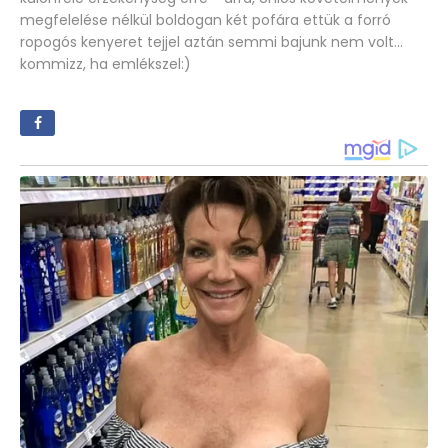
megfelelése nélkül boldogan két pofára ettük a forró
ropogós kenyeret tejjel aztán semmi bajunk nem volt...
kommizz, ha emlékszel:)