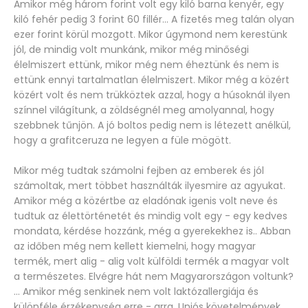
Amikor még három forint volt egy kiló barna kenyér, egy
kiló fehér pedig 3 forint 60 fillér... A fizetés meg talán olyan
ezer forint körül mozgott. Mikor úgymond nem kerestünk
jól, de mindig volt munkánk, mikor még minőségi
élelmiszert ettünk, mikor még nem éheztünk és nem is
ettünk ennyi tartalmatlan élelmiszert. Mikor még a közért
közért volt és nem trükköztek azzal, hogy a húsoknál ilyen
színnel világítunk, a zöldségnél meg amolyannal, hogy
szebbnek tűnjön. A jó boltos pedig nem is létezett anélkül,
hogy a grafitceruza ne legyen a füle mögött.
Mikor még tudtak számolni fejben az emberek és jól
számoltak, mert többet használták ilyesmire az agyukat.
Amikor még a közértbe az eladónak igenis volt neve és
tudtuk az élettörténetét és mindig volt egy - egy kedves
mondata, kérdése hozzánk, még a gyerekekhez is.. Abban
az időben még nem kellett kiemelni, hogy magyar
termék, mert alig - alig volt külföldi termék a magyar volt
a természetes. Elvégre hát nem Magyarországon voltunk?
... Amikor még senkinek nem volt laktózallergiája és
különféle érzékenység erre - arra, Uniós követelmények