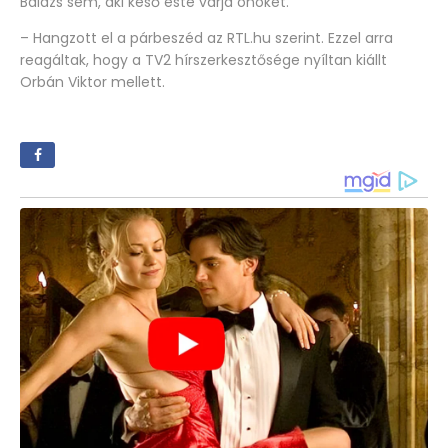
Balázs sem, aki késő este várja önöket.
– Hangzott el a párbeszéd az RTL.hu szerint. Ezzel arra
reagáltak, hogy a TV2 hírszerkesztősége nyíltan kiállt
Orbán Viktor mellett.