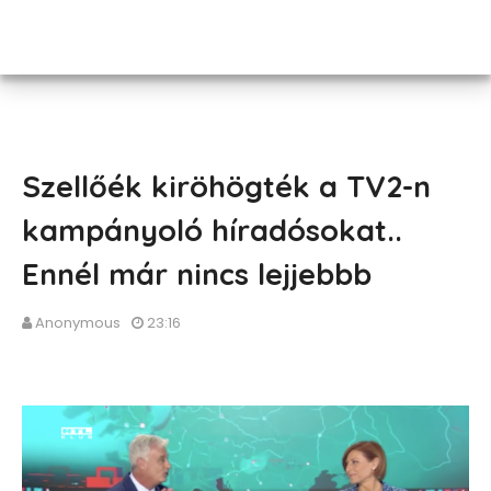
Szellőék kiröhögték a TV2-n
kampányoló híradósokat..
Ennél már nincs lejjebbb
Anonymous
23:16