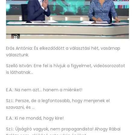
Erős Antónia: És elkezdődött a választási hét, vasárnap
választunk.
Szellő István: Erre fel is hívjuk a figyelmet, videósorozatot
is láthatnak…
E.A.: Na nem azt… hanem a miénket!
Sz.I.: Persze, de a legfontosabb, hogy menjenek el
szavazni, és …
E.A.: Ki ne mondd, hogy kire!
Sz.I.: Újságíró vagyok, nem propagandista! Ahogy Rábai