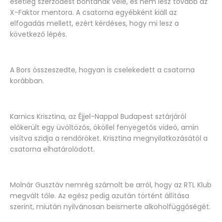
esetleg szerződést bontanak vele, és nem lesz tovább az
X-Faktor mentora. A csatorna egyébként kiáll az
elfogadás mellett, ezért kérdéses, hogy mi lesz a
következő lépés.
A Bors összeszedte, hogyan is cselekedett a csatorna
korábban.
Karnics Krisztina, az Éjjel-Nappal Budapest sztárjáról
előkerült egy üvöltözős, ököllel fenyegetős videó, amin
visítva szidja a rendőröket. Krisztina megnyilatkozásától a
csatorna elhatárolódott.
Molnár Gusztáv nemrég számolt be arról, hogy az RTL Klub
megvált tőle. Az egész pedig azután történt állítása
szerint, miután nyilvánosan beismerte alkoholfüggőségét.