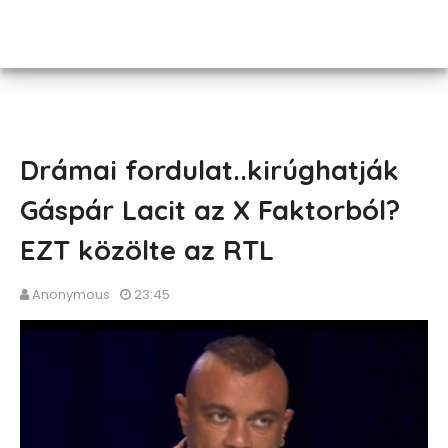
Drámai fordulat..kirúghatják
Gáspár Lacit az X Faktorból?
EZT közölte az RTL
Anonymous
23:45