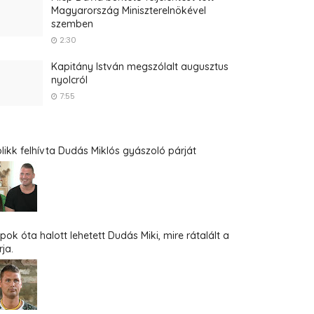
Magyarország Miniszterelnökével
szemben
2:30
Kapitány István megszólalt augusztus
nyolcról
7:55
blikk felhívta Dudás Miklós gyászoló párját
pok óta halott lehetett Dudás Miki, mire rátalált a
ja.