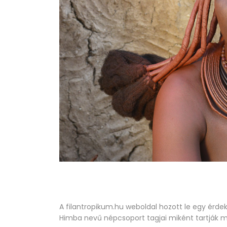
A filantropikum.hu weboldal hozott le egy érdek
Himba nevű népcsoport tagjai miként tartják ma