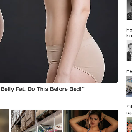
Mo
ke
Me
Sü
re