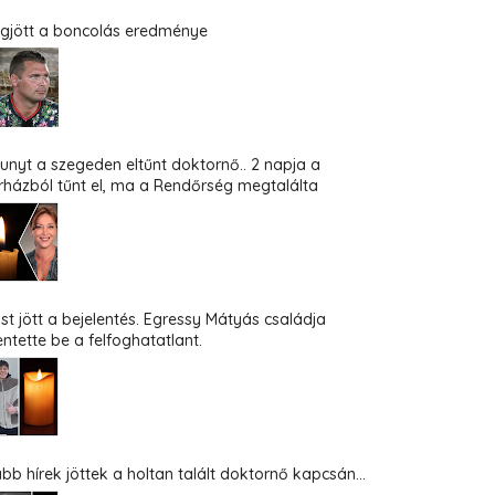
gjött a boncolás eredménye
hunyt a szegeden eltűnt doktornő.. 2 napja a
rházból tűnt el, ma a Rendőrség megtalálta
st jött a bejelentés. Egressy Mátyás családja
entette be a felfoghatatlant.
abb hírek jöttek a holtan talált doktornő kapcsán...