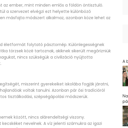
rint az ember, mint minden emlős a földön öntisztuló.
tül a szervezet elvégzi ezt helyette különböző
zen másfajta módszert alkalmaz, azonban köze lehet az
d életformát folytató pásztornép. Különlegességnek
tka törzsek közé tartoznak, akiknek sikerült megőrizniük
agukat, nincs szükségük a civilizáció nyújtotta
A 
.
ítségét, miszerint gyerekeiket iskolába fogják járatni,
hajlandóak voltak tanulni. Azonban pár ősi tradícióról
Na
tos tisztálkodási, szépségápolási módszerük.
pár
emek között, nincs alárendeltségi viszony.
 kecskéket nevelnek. A víz jelenti számukra az igazi