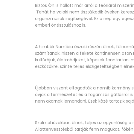
Biztos Ön is hallott már arról a teóriáról misze
Tehát ha valaki nem tisztálkodik éveken keresz
organizmusok segítségével. Ez a nép egy egés
emberi öntisztuláshoz is.
A himbák Namíbia északi részén élnek, félnomá
számítanak, hiszen a fekete kontinensen azon ri
kultúrájuk, életmódjukat, képesek fenntartani m
eszközökre, szinte teljes elszigeteltségben élnek
Újabban viszont elfogadták a namíb kormány seg
óvják a természetet és a fogamzás gátlásról is 
nem akarnak lemondani. Ezek közé tartozik sajá
Szalmaházakban élnek, teljes az egyenlőség a n
Állattenyésztésből tartják fenn magukat, főként