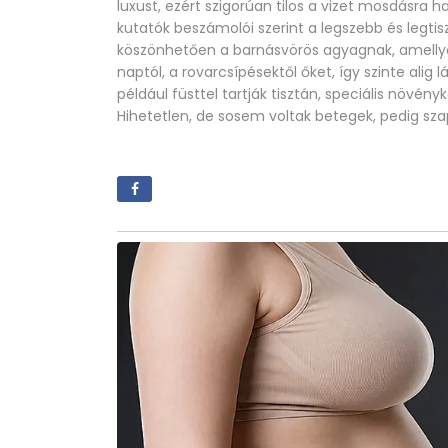
luxust, ezért szigorúan tilos a vizet mosdásra 
kutatók beszámolói szerint a legszebb és legti
köszönhetően a barnásvörös agyagnak, amellye
naptól, a rovarcsípésektől őket, így szinte alig 
például füsttel tartják tisztán, speciális növén
Hihetetlen, de sosem voltak betegek, pedig sz