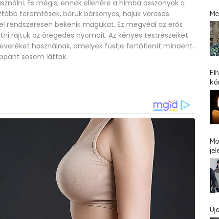
használni. És mégis, ennek ellenére a himba asszonyok a
sztább teremtések, bőrük bársonyos, hajuk vöröses.
Me
l rendszeresen bekenik magukat. Ez megvédi az erős
látni rajtuk az öregedés nyomait. Az kényes testrészeiket
ykeveréket használnak, amelyek füstje fertőtlenít mindent.
appant sosem láttak.
El
kó
Mo
jel
Új