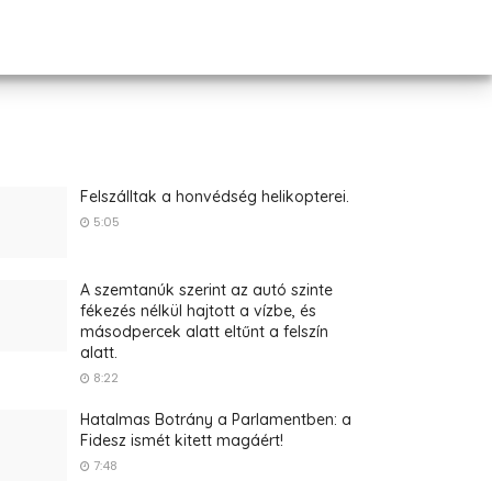
Felszálltak a honvédség helikopterei.
5:05
A szemtanúk szerint az autó szinte
fékezés nélkül hajtott a vízbe, és
másodpercek alatt eltűnt a felszín
alatt.
8:22
Hatalmas Botrány a Parlamentben: a
Fidesz ismét kitett magáért!
7:48