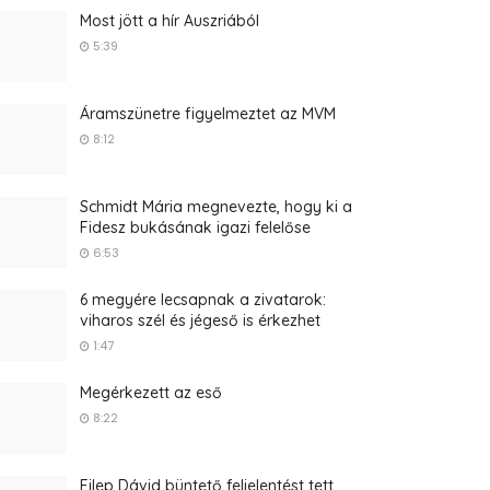
Most jött a hír Auszriából
5:39
Áramszünetre figyelmeztet az MVM
8:12
Schmidt Mária megnevezte, hogy ki a
Fidesz bukásának igazi felelőse
6:53
6 megyére lecsapnak a zivatarok:
viharos szél és jégeső is érkezhet
1:47
Megérkezett az eső
8:22
Filep Dávid büntető feljelentést tett