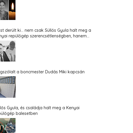
st derült ki... nem csak Süllős Gyula halt meg a
nyai repülőgép szerencsétlenségben, hanem...
gszólalt a boncmester Dudás Miki kapcsán
llős Gyula, és családja halt meg a Kenyai
pülőgép balesetben