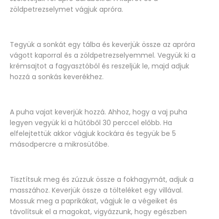
zöldpetrezselymet vágjuk apróra.
Tegyük a sonkát egy tálba és keverjük össze az apróra
vágott kaporral és a zöldpetrezselyemmel. Vegyük ki a
krémsajtot a fagyasztóból és reszeljük le, majd adjuk
hozzá a sonkás keverékhez.
A puha vajat keverjük hozzá. Ahhoz, hogy a vaj puha
legyen vegyük ki a hűtőből 30 perccel előbb. Ha
elfelejtettük akkor vágjuk kockára és tegyük be 5
másodpercre a mikrosütőbe.
Tisztítsuk meg és zúzzuk össze a fokhagymát, adjuk a
masszához. Keverjük össze a tölteléket egy villával.
Mossuk meg a paprikákat, vágjuk le a végeiket és
távolítsuk el a magokat, vigyázzunk, hogy egészben