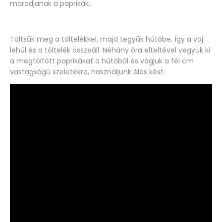
maradjanak a paprikák.
Töltsük meg a töltelékkel, majd tegyük hűtőbe. Így a vaj
lehűl és a töltelék összeáll. Néhány óra elteltével vegyük ki
a megtöltött paprikákat a hűtőből és vágjuk a fél cm
vastagságú szeletekre, használjunk éles kést.