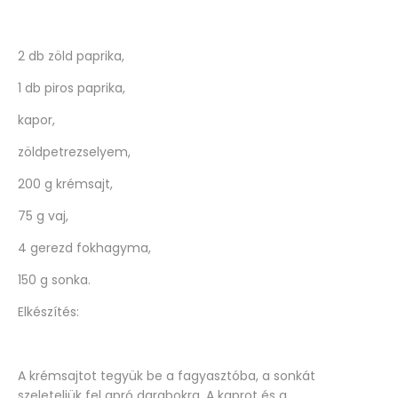
2 db zöld paprika,
1 db piros paprika,
kapor,
zöldpetrezselyem,
200 g krémsajt,
75 g vaj,
4 gerezd fokhagyma,
150 g sonka.
Elkészítés:
A krémsajtot tegyük be a fagyasztóba, a sonkát
szeleteljük fel apró darabokra. A kaprot és a