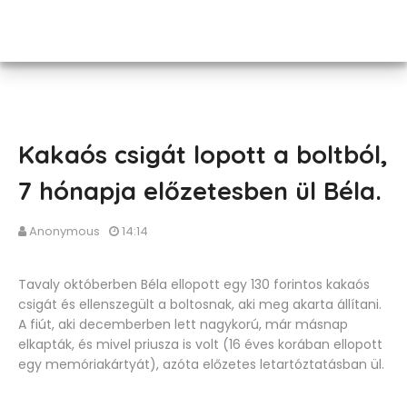
Kakaós csigát lopott a boltból,
7 hónapja előzetesben ül Béla.
Anonymous
14:14
Tavaly októberben Béla ellopott egy 130 forintos kakaós
csigát és ellenszegült a boltosnak, aki meg akarta állítani.
A fiút, aki decemberben lett nagykorú, már másnap
elkapták, és mivel priusza is volt (16 éves korában ellopott
egy memóriakártyát), azóta előzetes letartóztatásban ül.