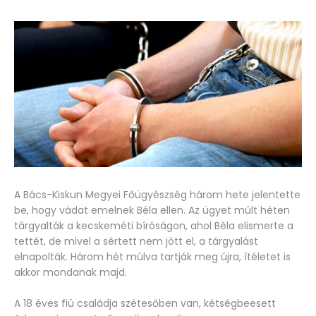
A Bács-Kiskun Megyei Főügyészség három hete jelentette
be, hogy vádat emelnek Béla ellen. Az ügyet múlt héten
tárgyalták a kecskeméti bíróságon, ahol Béla elismerte a
tettét, de mivel a sértett nem jött el, a tárgyalást
elnapolták. Három hét múlva tartják meg újra, ítéletet is
akkor mondanak majd.
A 18 éves fiú családja szétesőben van, kétségbeesett