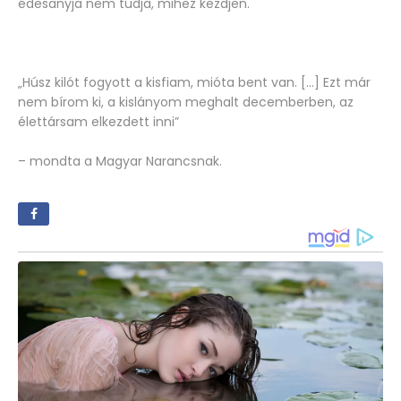
édesanyja nem tudja, mihez kezdjen.
„Húsz kilót fogyott a kisfiam, mióta bent van. […] Ezt már
nem bírom ki, a kislányom meghalt decemberben, az
élettársam elkezdett inni”
– mondta a Magyar Narancsnak.