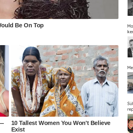
Mo
ke
Me
Sü
re