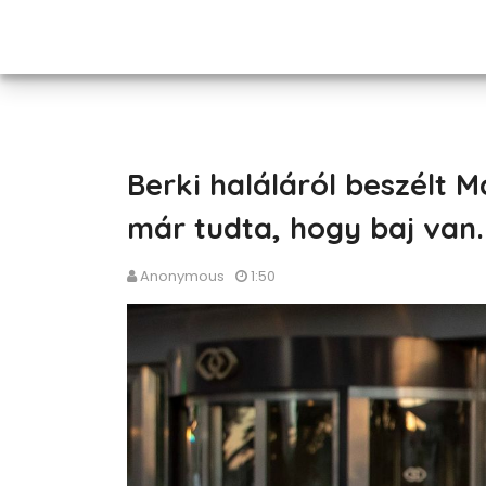
Berki haláláról beszélt Ma
már tudta, hogy baj van..
Anonymous
1:50