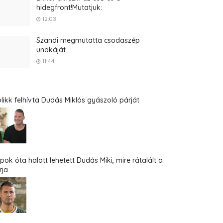
hidegfront!Mutatjuk:
12:03
Szandi megmutatta csodaszép
unokáját
11:44
blikk felhívta Dudás Miklós gyászoló párját
pok óta halott lehetett Dudás Miki, mire rátalált a
ja.