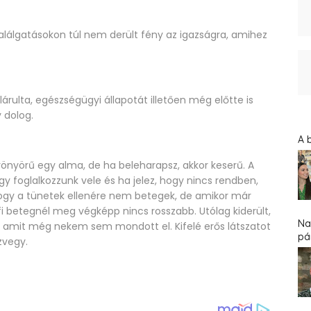
a találgatásokon túl nem derült fény az igazságra, amihez
árulta, egészségügyi állapotát illetően még előtte is
y dolog.
A 
önyörű egy alma, de ha beleharapsz, akkor keserű. A
 hogy foglalkozzunk vele és ha jelez, hogy nincs rendben,
, hogy a tünetek ellenére nem betegek, de amikor már
rfi betegnél meg végképp nincs rosszabb. Utólag kiderült,
Na
, amit még nekem sem mondott el. Kifelé erős látszatot
pár
özvegy.