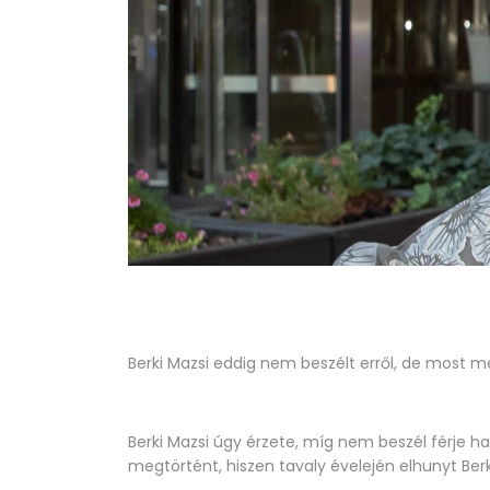
Berki Mazsi eddig nem beszélt erről, de most m
Berki Mazsi úgy érzete, míg nem beszél férje ha
megtörtént, hiszen tavaly évelején elhunyt Berk