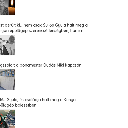
st derült ki... nem csak Süllős Gyula halt meg a
nyai repülőgép szerencsétlenségben, hanem...
gszólalt a boncmester Dudás Miki kapcsán
llős Gyula, és családja halt meg a Kenyai
pülőgép balesetben