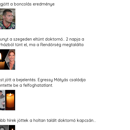
gjött a boncolás eredménye
hunyt a szegeden eltűnt doktornő.. 2 napja a
rházból tűnt el, ma a Rendőrség megtalálta
st jött a bejelentés. Egressy Mátyás családja
entette be a felfoghatatlant.
abb hírek jöttek a holtan talált doktornő kapcsán...