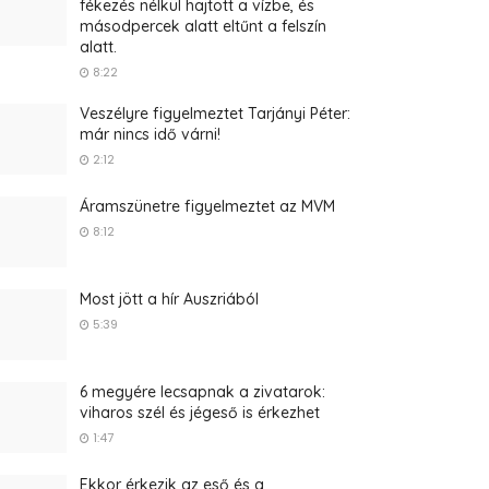
fékezés nélkül hajtott a vízbe, és
másodpercek alatt eltűnt a felszín
alatt.
8:22
Veszélyre figyelmeztet Tarjányi Péter:
már nincs idő várni!
2:12
Áramszünetre figyelmeztet az MVM
8:12
Most jött a hír Auszriából
5:39
6 megyére lecsapnak a zivatarok:
viharos szél és jégeső is érkezhet
1:47
Ekkor érkezik az eső és a