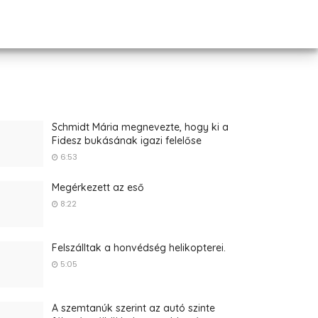
Schmidt Mária megnevezte, hogy ki a
Fidesz bukásának igazi felelőse
6:53
Megérkezett az eső
8:22
Felszálltak a honvédség helikopterei.
5:05
A szemtanúk szerint az autó szinte