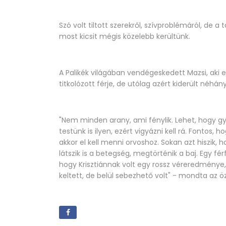
Szó volt tiltott szerekről, szívproblémáról, de 
most kicsit mégis közelebb kerültünk.
A Palikék világában vendégeskedett Mazsi, aki el
titkolózott férje, de utólag azért kiderült néhán
"Nem minden arany, ami fénylik. Lehet, hogy gy
testünk is ilyen, ezért vigyázni kell rá. Fontos,
akkor el kell menni orvoshoz. Sokan azt hiszik
látszik is a betegség, megtörténik a baj. Egy fé
hogy Krisztiánnak volt egy rossz véreredménye
keltett, de belül sebezhető volt" - mondta az 