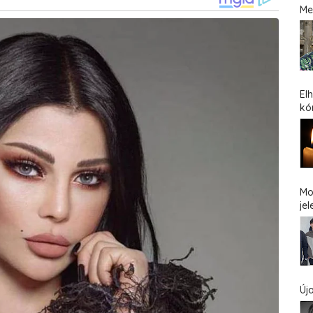
Me
El
kó
Mo
jel
Új