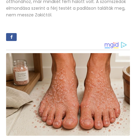
otthonához, már mindkét férfi halott volt. A szomszédok
elmondása szerint a férj testét a padláson találták meg,
nem messze Zakićtól.