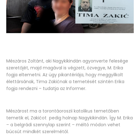
Mészáros Zoltánt, aki Nagykikindán agyonverte felesége
szeretőjét, majd magával is végzett, özvegye, M. Erika
fogja eltemetni. Az ügy pikantériája, hogy meggyilkolt
élettársának, Tima Zakićnak a temetését szintén Erika
fogja rendezni – tudatja az Informer.
Mészárost ma a torontáoroszii katolikus temetőben
temetik el, Zakićot pedig holnap Nagykikindán. Így M. Erika
– a belgrádi szennylap szerint – méltó módon vehet
búcsút mindkét szerelmétől.