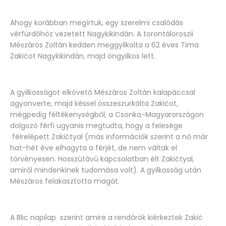
Ahogy korábban megírtuk, egy szerelmi csalódás
vérfürdőhöz vezetett Nagykikindán. A torontáloroszii
Mészáros Zoltán kedden meggyilkolta a 62 éves Tima
Zakićot Nagykikindán, majd öngyilkos lett.
A gyilkosságot elkövető Mészáros Zoltán kalapáccsal
agyonverte, majd késsel összeszurkálta Zakićot,
mégpedig féltékenységből, a Csonka-Magyarországon
dolgozó férfi ugyanis megtudta, hogy a felesége
félrelépett Zakićtyal (más információk szerint a nő már
hat-hét éve elhagyta a férjét, de nem váltak el
törvényesen. Hosszútávú kapcsolatban élt Zakićtyal,
amiről mindenkinek tudomása volt). A gyilkosság után
Mészáros felakasztotta magát.
A Blic napilap szerint amire a rendőrök kiérkeztek Zakić