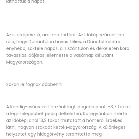
láthattuk a napot.
Az is elképesztő, ami ma történt. Az Időkép számolt be
róla, hogy Dunántúlon havas télies, a Dunától keletre
enyhébb, sokfelé napos, a Tiszántúlon és délkeleten kora
tavaszias időjárás jellemezte a vasárnap délutánt
Magyarországon.
Sokan le fognak döbbenni.
A Kendig-csúcs volt hazánk leghidegebb pont, -3,7 fokkal,
a legmelegebbet pedig délkeleten, Kötegyánban mérte
az Időkép, ahol 13,2 fokot mutatott a hőmérő. Érdekes
látni, hogyan szakadt ketté Magyarország. A különleges
helyzetet egy hidegörvény teremtette meg.