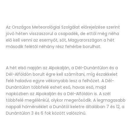
Az Országos Meteorológiai Szolgálat előrejelzése szerint
jövő héten visszaszorul a csapadék, de ettől még néha
elő kell venni az esernyőt, sőt, Magyarországon a hét
második felétől néhány rész fehérbe borulhat.
A hét első napján az Alpokalján, a Dél-Dunántúlon és a
Dél-Alföldön borult égre kell számítani, míg északkelet
felé haladva egyre vékonyabb lesz a felhőzet. A Dél-
Dunántúlon többfelé eshet eső, havas eső, majd
napközben az Alpokalján és a Dél-Alföldön is. A szél
többfelé megélénkül, olykor megerősödik. A legmagasabb
nappali hőmérséklet a Dunától keletre általában 7 és 12, a
Dunántúlon 3 és 6 fok között valószínű.