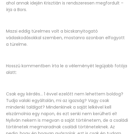
ahol annak idején Krisztián is rendszeresen megfordult –
írja a Bors.
Mazsi eddig türelmes volt a bicskanyitogató
vádaskodásokkal szemben, mostanra azonban elfogyott
a türelme.
Hosszú kommentben írta le a véleményét legújabb fotója
alatt:
Csak egy kérdés... 1 évvel ezelőtt nem lehettem boldog?
Tudja valaki egyáltalán, mi az igazság? Vagy csak
mindenki találgat? Mindenkinek a saját lelkével kell
elszámolnia egy napon, és ezt senki nem kerülheti el!
Nyilván nekem is megvan a saját történetem, de a családi
történetek megmaradnak családi történeteknek. Az
pedig, hogy én hogyan gyászolok, ezt is csak én tudom.