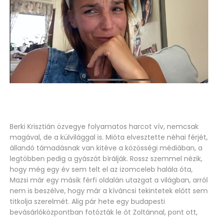
Berki Krisztián özvegye folyamatos harcot vív, nemcsak
magával, de a külvilággal is. Mióta elvesztette néhai férjét,
állandó támadásnak van kitéve a közösségi médiában, a
legtöbben pedig a gyászát bírálják. Rossz szemmel nézik,
hogy még egy év sem telt el az izomceleb halála óta,
Mazsi már egy másik férfi oldalán utazgat a világban, arról
nem is beszélve, hogy már a kíváncsi tekintetek előtt sem
titkolja szerelmét. Alig pár hete egy budapesti
bevásárlóközpontban fotózták le őt Zoltánnal, pont ott,