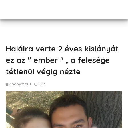
Halálra verte 2 éves kislányát
ez az " ember " , a felesége
tétlenül végig nézte
Anonymous
3:12