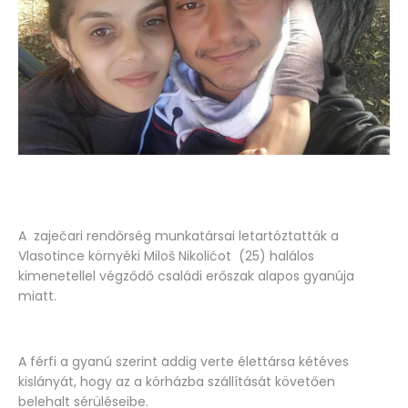
A zaječari rendőrség munkatársai letartóztatták a
Vlasotince környéki Miloš Nikolićot (25) halálos
kimenetellel végződő családi erőszak alapos gyanúja
miatt.
A férfi a gyanú szerint addig verte élettársa kétéves
kislányát, hogy az a kórházba szállítását követően
belehalt sérüléseibe.