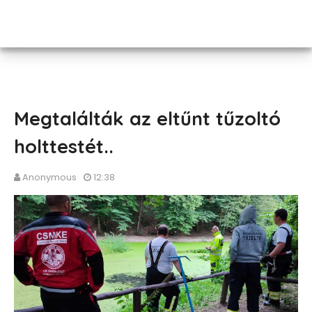
Megtalálták az eltűnt tűzoltó
holttestét..
Anonymous
12:38