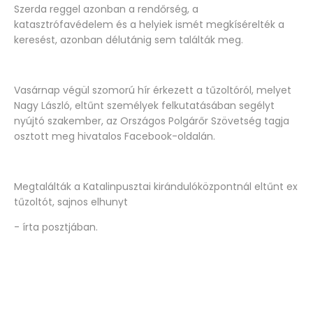
Szerda reggel azonban a rendőrség, a
katasztrófavédelem és a helyiek ismét megkísérelték a
keresést, azonban délutánig sem találták meg.
Vasárnap végül szomorú hír érkezett a tűzoltóról, melyet
Nagy László, eltűnt személyek felkutatásában segélyt
nyújtó szakember, az Országos Polgárőr Szövetség tagja
osztott meg hivatalos Facebook-oldalán.
Megtalálták a Katalinpusztai kirándulóközpontnál eltűnt ex
tűzoltót, sajnos elhunyt
- írta posztjában.