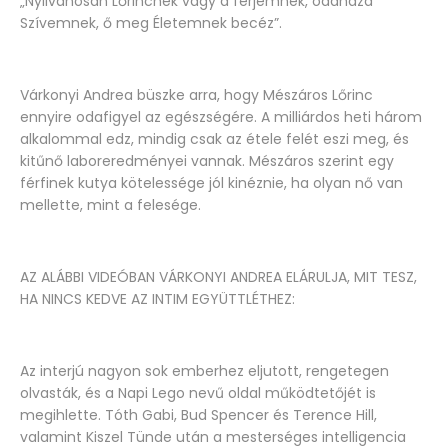
„Nyilvánosan Lőrincnek vagy a férjemnek, odahaza
Szívemnek, ő meg Életemnek becéz”.
Várkonyi Andrea büszke arra, hogy Mészáros Lőrinc
ennyire odafigyel az egészségére. A milliárdos heti három
alkalommal edz, mindig csak az étele felét eszi meg, és
kitűnő laboreredményei vannak. Mészáros szerint egy
férfinek kutya kötelessége jól kinéznie, ha olyan nő van
mellette, mint a felesége.
AZ ALÁBBI VIDEÓBAN VÁRKONYI ANDREA ELÁRULJA, MIT TESZ,
HA NINCS KEDVE AZ INTIM EGYÜTTLÉTHEZ:
Az interjú nagyon sok emberhez eljutott, rengetegen
olvasták, és a Napi Lego nevű oldal működtetőjét is
megihlette. Tóth Gabi, Bud Spencer és Terence Hill,
valamint Kiszel Tünde után a mesterséges intelligencia