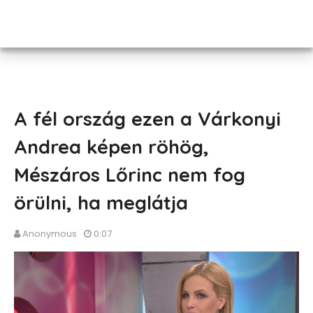
A fél ország ezen a Várkonyi
Andrea képen röhög,
Mészáros Lőrinc nem fog
örülni, ha meglátja
Anonymous
0:07