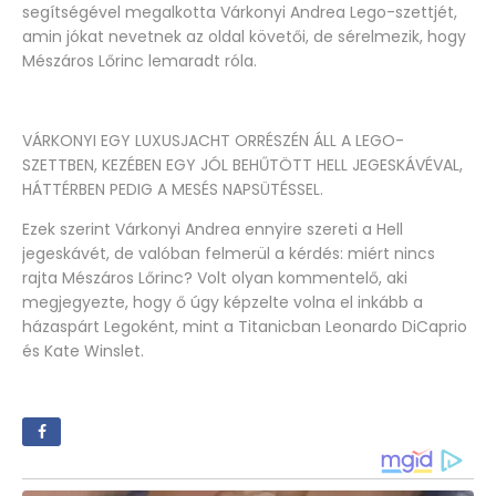
segítségével megalkotta Várkonyi Andrea Lego-szettjét,
amin jókat nevetnek az oldal követői, de sérelmezik, hogy
Mészáros Lőrinc lemaradt róla.
VÁRKONYI EGY LUXUSJACHT ORRÉSZÉN ÁLL A LEGO-
SZETTBEN, KEZÉBEN EGY JÓL BEHŰTÖTT HELL JEGESKÁVÉVAL,
HÁTTÉRBEN PEDIG A MESÉS NAPSÜTÉSSEL.
Ezek szerint Várkonyi Andrea ennyire szereti a Hell
jegeskávét, de valóban felmerül a kérdés: miért nincs
rajta Mészáros Lőrinc? Volt olyan kommentelő, aki
megjegyezte, hogy ő úgy képzelte volna el inkább a
házaspárt Legoként, mint a Titanicban Leonardo DiCaprio
és Kate Winslet.