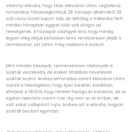
Várkonyi elárulta, hogy férje, Mészáros Lőrinc végtelenül
romantikus; házasságkötésük 28. hónapja alkalmából 28
szál vörös rózsát kapott tőle, de állítólag a milliárdos férfi
minden hónapban eggyel több szál virágot ad
feleségének. A házaspár odafigyel arra, hogy mindig
legyen elég idejük kettesben lenni, rendszeresen járják a
természetet, sőt Lőrinc még vadászni is szokott.
Mint minden házaspár, természetesen Várkonyiék is
szoktak veszekedni, de ezeket általában nevetéssel
szokták lezárni. Andrea elmondása szerint Mészáros Lőrinc
szereti a feleségében, hogy ilyen karakán. Korábban
elterjedt a férfiról, hogy hirtelen haragú és indulatos, de az
egykori televíziós szerint már rég nem az az ember, aki
volt; sokat csillapított rajta. Andrea azt is elárulta, hogyan
szokták becézni egymást: