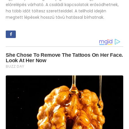
előrelépés várható. A családi kapcsolatok erősödhetnek,
ha több időt töltesz szeretteiddel. A telihold idején
megtett lépések hosszú távú hatással bírhatnak.