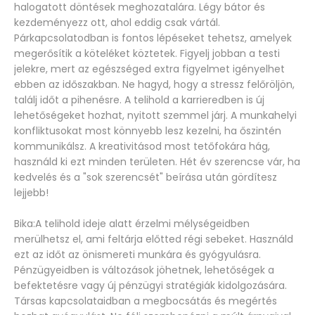
halogatott döntések meghozatalára. Légy bátor és
kezdeményezz ott, ahol eddig csak vártál.
Párkapcsolatodban is fontos lépéseket tehetsz, amelyek
megerősítik a köteléket köztetek. Figyelj jobban a testi
jelekre, mert az egészséged extra figyelmet igényelhet
ebben az időszakban. Ne hagyd, hogy a stressz felőröljön,
találj időt a pihenésre. A telihold a karrieredben is új
lehetőségeket hozhat, nyitott szemmel járj. A munkahelyi
konfliktusokat most könnyebb lesz kezelni, ha őszintén
kommunikálsz. A kreativitásod most tetőfokára hág,
használd ki ezt minden területen. Hét év szerencse vár, ha
kedvelés és a "sok szerencsét" beírása után gördítesz
lejjebb!
Bika:A telihold ideje alatt érzelmi mélységeidben
merülhetsz el, ami feltárja előtted régi sebeket. Használd
ezt az időt az önismereti munkára és gyógyulásra.
Pénzügyeidben is változások jöhetnek, lehetőségek a
befektetésre vagy új pénzügyi stratégiák kidolgozására.
Társas kapcsolataidban a megbocsátás és megértés