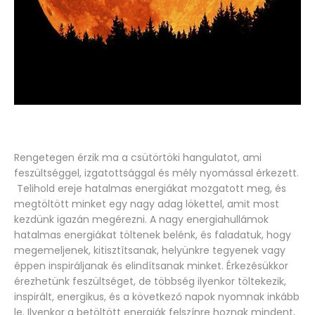
Rengetegen érzik ma a csütörtöki hangulatot, ami
feszültséggel, izgatottsággal és mély nyomással érkezett.
Telihold ereje hatalmas energiákat mozgatott meg, és
megtöltött minket egy nagy adag lökettel, amit most
kezdünk igazán megérezni. A nagy energiahullámok
hatalmas energiákat töltenek belénk, és faladatuk, hogy
megemeljenek, kitisztítsanak, helyünkre tegyenek vagy
éppen inspiráljanak és elindítsanak minket. Érkezésükkor
érezhetünk feszültséget, de többség ilyenkor töltekezik,
inspirált, energikus, és a következő napok nyomnak inkább
le. Ilyenkor a betöltött energiák felszínre hoznak mindent,