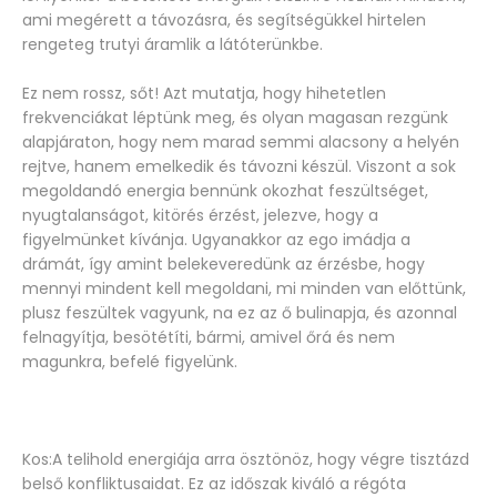
ami megérett a távozásra, és segítségükkel hirtelen
rengeteg trutyi áramlik a látóterünkbe.
Ez nem rossz, sőt! Azt mutatja, hogy hihetetlen
frekvenciákat léptünk meg, és olyan magasan rezgünk
alapjáraton, hogy nem marad semmi alacsony a helyén
rejtve, hanem emelkedik és távozni készül. Viszont a sok
megoldandó energia bennünk okozhat feszültséget,
nyugtalanságot, kitörés érzést, jelezve, hogy a
figyelmünket kívánja. Ugyanakkor az ego imádja a
drámát, így amint belekeveredünk az érzésbe, hogy
mennyi mindent kell megoldani, mi minden van előttünk,
plusz feszültek vagyunk, na ez az ő bulinapja, és azonnal
felnagyítja, besötétíti, bármi, amivel őrá és nem
magunkra, befelé figyelünk.
Kos:A telihold energiája arra ösztönöz, hogy végre tisztázd
belső konfliktusaidat. Ez az időszak kiváló a régóta