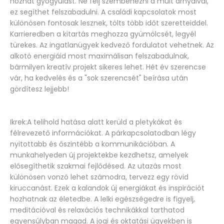
hozhat gyógyulást. Ne félj szembenézni a múlt árnyaival,
ez segíthet felszabadulni. A családi kapcsolatok most
különösen fontosak lesznek, tölts több időt szeretteiddel.
Karrieredben a kitartás meghozza gyümölcsét, legyél
türekes. Az ingatlanügyek kedvező fordulatot vehetnek. Az
alkotó energiáid most maximálisan felszabadulnak,
bármilyen kreatív projekt sikeres lehet. Hét év szerencse
vár, ha kedvelés és a "sok szerencsét" beírása után
gördítesz lejjebb!
Ikrek:A telihold hatása alatt kerüld a pletykákat és
félrevezető információkat. A párkapcsolatodban légy
nyitottabb és őszintébb a kommunikációban. A
munkahelyeden új projektekbe kezdhetsz, amelyek
elősegíthetik szakmai fejlődésed. Az utazás most
különösen vonzó lehet számodra, tervezz egy rövid
kiruccanást. Ezek a kalandok új energiákat és inspirációt
hozhatnak az életedbe. A lelki egészségedre is figyelj,
meditációval és relaxációs technikákkal tarthatod
egyensúlyban magad. A jogi és oktatási ügyekben is